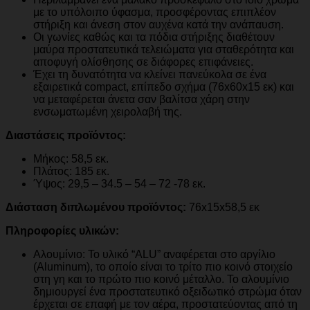
με το υπόλοιπο ύφασμα, προσφέροντας επιπλέον
στήριξη και άνεση στον αυχένα κατά την ανάπαυση.
Οι γωνίες καθώς και τα πόδια στήριξης διαθέτουν
μαύρα προστατευτικά τελειώματα για σταθερότητα και
αποφυγή ολίσθησης σε διάφορες επιφάνειες.
Έχει τη δυνατότητα να κλείνει πανεύκολα σε ένα
εξαιρετικά compact, επίπεδο σχήμα (76x60x15 εκ) και
να μεταφέρεται άνετα σαν βαλίτσα χάρη στην
ενσωματωμένη χειρολαβή της.
Διαστάσεις προϊόντος:
Μήκος: 58,5 εκ.
Πλάτος: 185 εκ.
Ύψος: 29,5 – 34.5 – 54 – 72 -78 εκ.
Διάσταση διπλωμένου προϊόντος:
76x15x58,5 εκ
Πληροφορίες υλικών:
Αλουμίνιο: Το υλικό “ALU” αναφέρεται στο αργίλιο
(Aluminum), το οποίο είναι το τρίτο πιο κοινό στοιχείο
στη γη και το πρώτο πιο κοινό μέταλλο. Το αλουμίνιο
δημιουργεί ένα προστατευτικό οξειδωτικό στρώμα όταν
έρχεται σε επαφή με τον αέρα, προστατεύοντας από τη