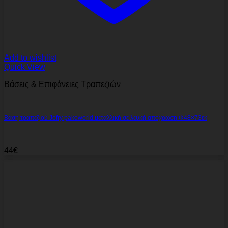
Add to wishlist
Quick View
Βάσεις & Επιφάνειες Τραπεζιών
Βάση τραπεζιού Jefry pakoworld μεταλλική σε λευκή απόχρωση Φ48×73εκ
44
€