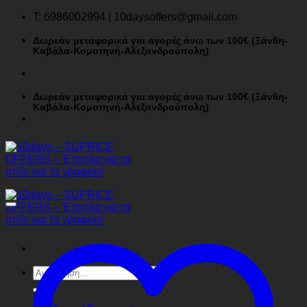
Μετάβαση
T: 6986002994 | 10daysoffers@gmail.com
στο
περιεχόμενο
Δωρεάν μεταφορικά για αγορές άνω των 100€ (Ξάνθη-
Καβάλα-Κομοτηνή-Αλεξανδρούπολη)
Δωρεάν μεταφορικά για αγορές άνω των 100€ (Ξάνθη-
Καβάλα-Κομοτηνή-Αλεξανδρούπολη)
Αναζήτηση
για: