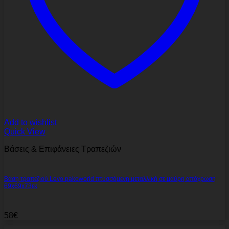
Add to wishlist
Quick View
Βάσεις & Επιφάνειες Τραπεζιών
Βάση τραπεζιού Levo pakoworld πτυσσόμενη μεταλλική σε μαύρη απόχρωση
69x69x73εκ
58
€