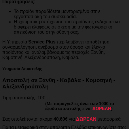
Παρατηρήσεις:
Το προϊόν παραδίδεται μονταρισμένο στην
εργοστασιακή του συσκευασία.
Η χρωματική απόχρωση του προϊόντος ενδέχεται να
διαφέρει ελαφρώς σε σχέση με την φωτογραφική
απεικόνιση του στην οθόνη σας.
Η Υπηρεσία
Service Plus
περιλαμβάνει τοποθέτηση,
συναρμολόγηση, ανέβασμα στον όροφο και έλεγχο
προϊόντος και αναλαμβάνουμε τις περιοχές Ξάνθη,
Κομοτηνή, Αλεξανδρούπολη, Καβάλα.
Υπηρεσία Αποστολής
Αποστολή σε Ξάνθη - Καβάλα - Κομοτηνή -
Αλεξανδρούπολη
Τιμή αποστολής: 10€
(Με παραγγελίες άνω των 100€ τα
έξοδα αποστολής είναι
ΔΩΡΕΑΝ
)
Σας υπολείπονται ακόμα
40.60€
για
ΔΩΡΕΑΝ
μεταφορικά
Για τα μεταφορικά στην υπόλοιπη Ελλάδα επικοινωνίστε στο: