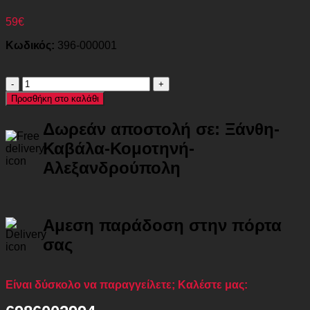
59
€
Κωδικός:
396-000001
Ξαπλώστρα
παραλίας
Προσθήκη στο καλάθι
Fevepe
pakoworld
Δωρεάν αποστολή σε: Ξάνθη-
βαρέως
τύπου
Καβάλα-Κομοτηνή-
αλουμίνιο-
Αλεξανδρούπολη
textilene
σε
μπλε
απόχρωση
58.5x185x29.5εκ
Αμεση παράδοση στην πόρτα
ποσότητα
σας
Είναι δύσκολο να παραγγείλετε; Καλέστε μας: