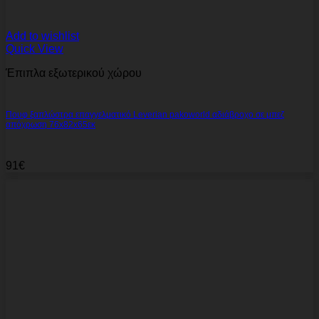
Add to wishlist
Quick View
Έπιπλα εξωτερικού χώρου
Πουφ ξαπλώστρα επαγγελματικό Leverian pakoworld αδιάβροχο σε μπεζ
απόχρωση 76x82x65εκ
91
€