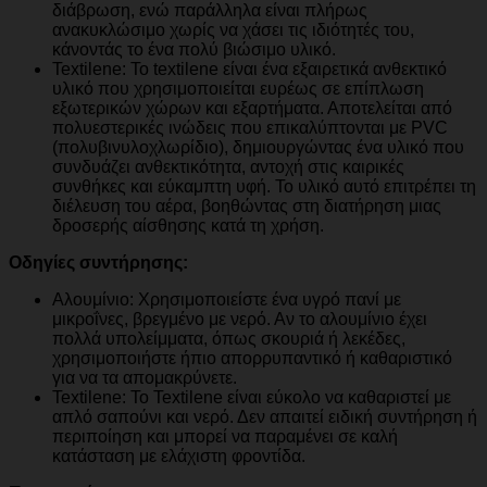
διάβρωση, ενώ παράλληλα είναι πλήρως
ανακυκλώσιμο χωρίς να χάσει τις ιδιότητές του,
κάνοντάς το ένα πολύ βιώσιμο υλικό.
Textilene: Το textilene είναι ένα εξαιρετικά ανθεκτικό
υλικό που χρησιμοποιείται ευρέως σε επίπλωση
εξωτερικών χώρων και εξαρτήματα. Αποτελείται από
πολυεστερικές ινώδεις που επικαλύπτονται με PVC
(πολυβινυλοχλωρίδιο), δημιουργώντας ένα υλικό που
συνδυάζει ανθεκτικότητα, αντοχή στις καιρικές
συνθήκες και εύκαμπτη υφή. Το υλικό αυτό επιτρέπει τη
διέλευση του αέρα, βοηθώντας στη διατήρηση μιας
δροσερής αίσθησης κατά τη χρήση.
Οδηγίες συντήρησης:
Αλουμίνιο: Χρησιμοποιείστε ένα υγρό πανί με
μικροΐνες, βρεγμένο με νερό. Αν το αλουμίνιο έχει
πολλά υπολείμματα, όπως σκουριά ή λεκέδες,
χρησιμοποιήστε ήπιο απορρυπαντικό ή καθαριστικό
για να τα απομακρύνετε.
Textilene: Το Textilene είναι εύκολο να καθαριστεί με
απλό σαπούνι και νερό. Δεν απαιτεί ειδική συντήρηση ή
περιποίηση και μπορεί να παραμένει σε καλή
κατάσταση με ελάχιστη φροντίδα.