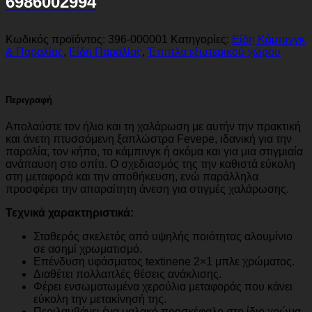
6986002994
Κωδικός προϊόντος:
396-000001
Κατηγορίες:
Είδη Κάμπινγκ
& Παραλίας
,
Είδη Παραλίας
,
Έπιπλα εξωτερικού χώρου
Περιγραφή
Απολαύστε τον ήλιο και τη χαλάρωση με αυτήν την πρακτική
και άνετη πτυσσόμενη ξαπλώστρα Fevepe, ιδανική για την
παραλία, τον κήπο, το κάμπινγκ ή ακόμα και για μια στιγμιαία
ανάπαυση στο σπίτι. Ο σχεδιασμός της την καθιστά εύκολη
στη μεταφορά και την αποθήκευση, ενώ παράλληλα
προσφέρει την απαραίτητη άνεση για στιγμές χαλάρωσης.
Τεχνικά χαρακτηριστικά:
Σταθερός σκελετός από υψηλής ποιότητας αλουμίνιο
σε ασημί χρωματισμό.
Επένδυση υφάσματος textinene 2×1 μπλε χρώματος.
Διαθέτει πολλαπλές θέσεις ανάκλισης.
Φέρει ενσωματωμένα χερούλια μεταφοράς που κάνει
εύκολη την μετακίνησή της.
Περιλαμβάνει ένα μαλακό προσκέφαλο στο ίδιο χρώμα