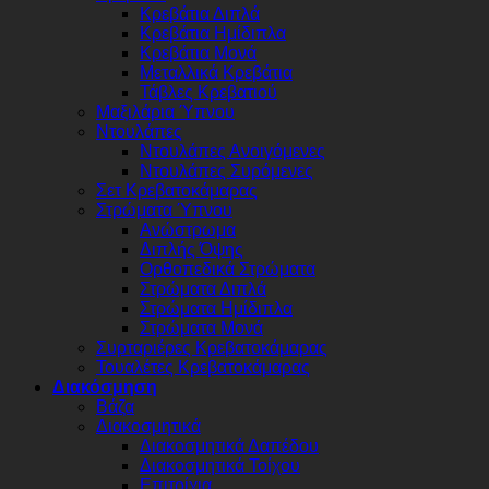
Κρεβάτια Διπλά
Κρεβάτια Ημίδιπλα
Κρεβάτια Μονά
Μεταλλικά Κρεβάτια
Τάβλες Κρεβατιού
Μαξιλάρια Ύπνου
Ντουλάπες
Ντουλάπες Ανοιγόμενες
Ντουλάπες Συρόμενες
Σετ Κρεβατοκάμαρας
Στρώματα Ύπνου
Ανώστρωμα
Διπλής Όψης
Ορθοπεδικά Στρώματα
Στρώματα Διπλά
Στρώματα Ημίδιπλα
Στρώματα Μονά
Συρταριέρες Κρεβατοκάμαρας
Τουαλέτες Κρεβατοκάμαρας
Διακόσμηση
Βάζα
Διακοσμητικά
Διακοσμητικά Δαπέδου
Διακοσμητικά Τοίχου
Επιτοίχια