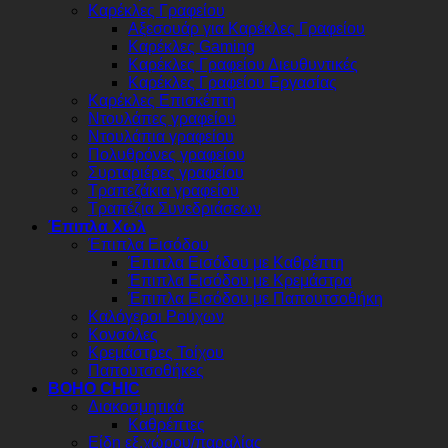
Καρέκλες Γραφείου
Αξεσουάρ για Καρέκλες Γραφείου
Καρέκλες Gaming
Καρέκλες Γραφείου Διευθυντικές
Καρέκλες Γραφείου Εργασίας
Καρέκλες Επισκέπτη
Ντουλάπες γραφείου
Ντουλάπια γραφείου
Πολυθρόνες γραφείου
Συρταριέρες γραφείου
Τραπεζάκια γραφείου
Τραπέζια Συνεδριάσεων
Έπιπλα Χωλ
Έπιπλα Εισόδου
Έπιπλα Εισόδου με Καθρέπτη
Έπιπλα Εισόδου με Κρεμάστρα
Έπιπλα Εισόδου με Παπουτσοθήκη
Καλόγεροι Ρούχων
Κονσόλες
Κρεμάστρες Τοίχου
Παπουτσοθήκες
BOHO CHIC
Διακοσμητικά
Καθρέπτες
Είδη εξ.χώρου/παραλίας