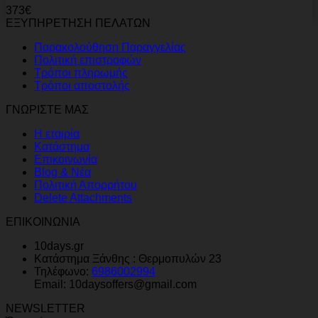
373
€
ΕΞΥΠΗΡΕΤΗΣΗ ΠΕΛΑΤΩΝ
Παρακολούθηση Παραγγελίας
Πολιτική επιστροφών
Τρόποι πληρωμής
Τρόποι αποστολής
ΓΝΩΡΙΣΤΕ ΜΑΣ
Η εταιρία
Κατάστημα
Επικοινωνία
Blog & Νέα
Πολιτική Απορρήτου
Delete Attachments
ΕΠΙΚΟΙΝΩΝΙΑ
10days.gr
Κατάστημα Ξάνθης : Θερμοπυλών 23
Τηλέφωνο:
6986002994
Email: 10daysoffers@gmail.com
NEWSLETTER