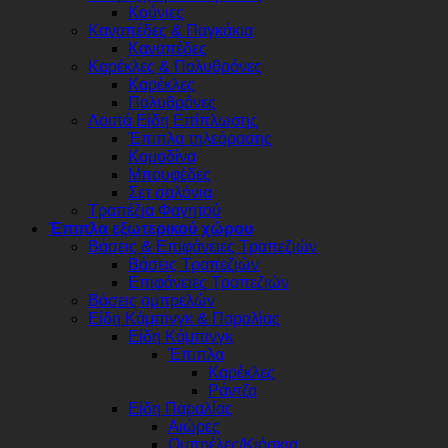
Κούνιες
Καναπέδες & Παγκάκια
Καναπέδες
Καρέκλες & Πολυθρόνες
Καρέκλες
Πολυθρόνες
Λοιπά Είδη Επίπλωσης
Έπιπλα τηλεόρασης
Κομοδίνα
Μπουφέδες
Σετ σαλόνια
Τραπέζια Φαγητού
Έπιπλα εξωτερικού χώρου
Βάσεις & Επιφάνειες Τραπεζιών
Βάσεις Τραπεζιών
Επιφάνειες Τραπεζιών
Βάσεις ομπρελών
Είδη Κάμπινγκ & Παραλίας
Είδη Κάμπινγκ
Έπιπλα
Καρέκλες
Ράντζα
Είδη Παραλίας
Αιώρες
Ομπρέλες/Κιόσκια