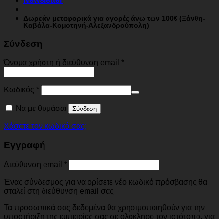
Newsletter
Δωρεάν μεταφορικά για αγορές άνω των 100€ (Ξάνθη-
Καβάλα-Κομοτηνή-Αλεξανδρούπολη)
Σύνδεση
Όνομα χρήστη ή διεύθυνση email
*
Κωδικός
*
Να με θυμάσαι
Σύνδεση
Χάσατε τον κωδικό σας;
Εγγραφή
Διεύθυνση email
*
Ένας σύνδεσμος για να ορίσετε νέο κωδικό πρόσβασης θα
σταλεί στη διεύθυνση email σας
Τα προσωπικά σας δεδομένα θα χρησιμοποιηθούν για την
υποστήριξη της εμπειρίας σας σε ολόκληρο τον ιστότοπο, για