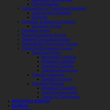
Πανιά Καρέκλας
Ξαπλώστρες & Τραπεζάκια Παραλίας
Ξαπλώστρες Παραλίας
Σέζλονγκ
Ομπρέλες & Βάσεις Ομπρελών
Ομπρέλες Κήπου
Παγκάκια κήπου
Πουφ Εξωτερικού Χώρου
Σαλόνια Εξωτερικού Χώρου
Τραπεζαρίες Εξωτερικού Χώρου
Τραπέζια Εξωτερικού Χώρου
Τραπέζια Κήπου
Μεταλλικά Τραπέζια
Πλαστικά Τραπέζια
Τραπέζια Catering
Τραπέζια Αλουμινίου
Τραπέζια σαλονιού
Τραπέζια Γυάλινα
Τραπέζια Φαγητού
Μεταλλικά Τραπέζια
Τραπέζια Αλουμινίου
Τραπέζια Πτυσσόμενα
ΦΟΙΤΗΤΙΚΑ ΕΠΙΠΛΑ
Σύνδεση