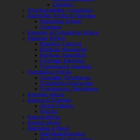
Σκίαστρα
Έπιπλα catering – συνεδρίου
Καναπέδες Κήπου & Παγκάκια
Καναπέδες Κήπου
Παγκάκια
Καρέκλες & Πολυθρόνες Κήπου
Καρέκλες Κήπου
Καρέκλες Catering
Καρέκλες Αλουμινίου
Καρέκλες Σκηνοθέτη
Πλαστικές Καρέκλες
Πτυσσόμενες Καρέκλες
Πολυθρόνες Κήπου
Πλαστικές Πολυθρόνες
Πολυθρόνες Αλουμινίου
Πτυσσόμενες Πολυθρόνες
Καρέκλες κήπου
Κιόσκια & Σκίαστρα
Δίχτυα Σκίασης
Κιόσκια
Κιόσκια κήπου
Κούνιες κήπου
Μαξιλάρια & Πανιά
Μαξιλάρια Καρέκλας
Μαξιλάρια Ξαπλώστρας