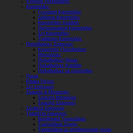
Έπιπλα Τηλεόρασης
Καναπέδες
Γωνιακοί Καναπέδες
Διθέσιοι Καναπέδες
Καναπέδες Κρεβάτι
Πολυμορφικοί Καναπέδες
Σετ Καναπέδες
Τριθέσιοι Καναπέδες
Πολυθρόνες Σαλονιού
Κουνιστές Πολυθρόνες
Μπερζέρες
Πολυθρόνες Relax
Πολυθρόνες Κρεβάτι
Πολυθρόνες με υποπόδιο
Πουφ
Ράφια Τοίχου
Σετ Σαλονιού
Σκαμπό & Μπαούλα
Σκαμπό Μπαούλα
Σκαμπό Σαλονιού
Σύνθετα Σαλονιού
Τραπέζια Σαλονιού
Βοηθητικά Τραπεζάκια
Τραπεζάκια Ζιγκόν
Τραπεζάκια με αποθηκευτικό χώρο