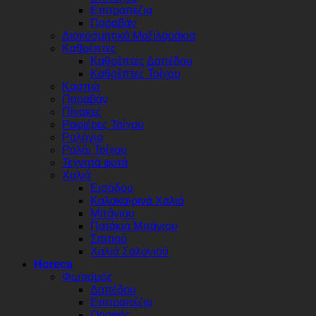
Επιτραπέζια
Παραβάν
Διακοσμητικά Μαξιλαράκια
Καθρέπτες
Καθρέπτες Δαπέδου
Καθρέπτες Τοίχου
Κασπώ
Παραβάν
Πίνακες
Ραφιέρες Τοίχου
Ρολόγια
Ρολόι Τοίχου
Τεχνητά φυτά
Χαλιά
Εισόδου
Καλοκαιρινά Χαλιά
Μπάνιου
Πατάκια Μπάνιου
Σπιτιού
Χαλιά Σαλονιού
Horeca
Φωτισμός
Δαπέδου
Επιτραπέζια
Οροφής