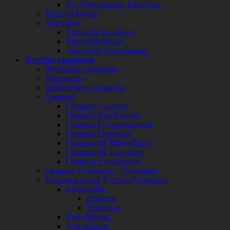
Σετ Τραπεζαρίες Κουζίνας
Σκαμπό Μπαρ
Τραπέζια
Τραπέζια Κουζίνας
Τραπέζια Μπαρ
Τραπέζια Τραπεζαρίας
Έπιπλα γραφείου
Reception γραφείου
Αξεσουάρ
Βιβλιοθήκες γραφείου
Γραφεία
Γραφεία Γωνιακά
Γραφεία Διευθυντικά
Γραφεία Επαγγελματικά
Γραφεία Εργασίας
Γραφεία Με Βιβλιοθήκη
Γραφεία Με Συρτάρια
Γραφεία Υπολογιστή
Γραφεία Υποδοχής – Ρεσεψιόν
Επαγγελματικά Έπιπλα Γραφείου
Καναπέδες
Διθέσιοι
Τριθέσιοι
Πολυθρόνες
Τραπεζάκια