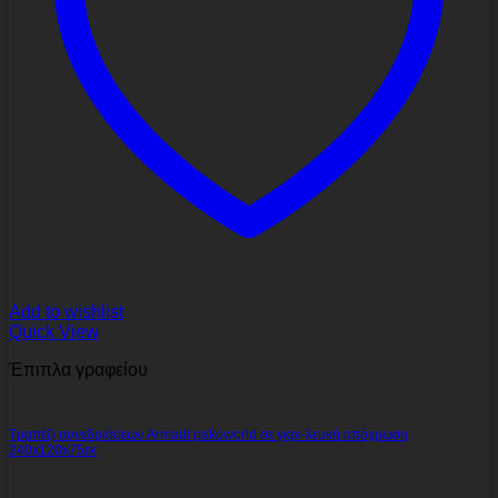
Add to wishlist
Quick View
Έπιπλα γραφείου
Τραπέζι συνεδριάσεων Armadi pakoworld σε γκρι-λευκή απόχρωση
240x120x75εκ