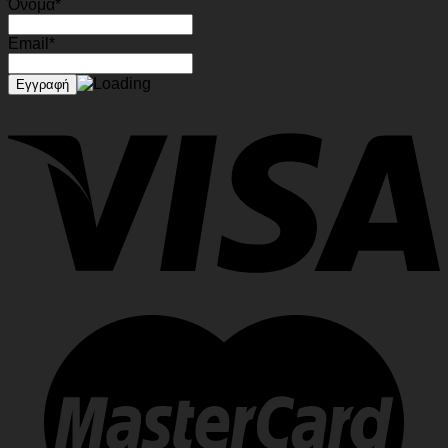
Όνομα*
Email*