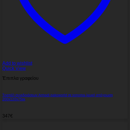
Add to wishlist
Quick View
Έπιπλα γραφείου
Τραπέζι συνεδριάσεων Armadi pakoworld σε sonoma-λευκή απόχρωση
200x120x75εκ
347
€