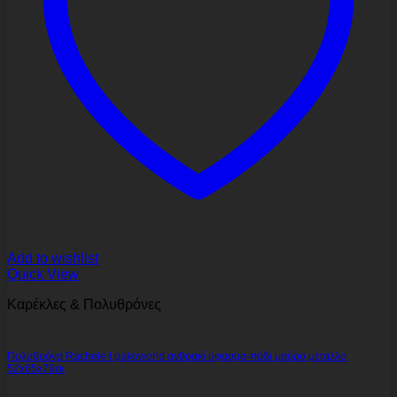
Add to wishlist
Quick View
Καρέκλες & Πολυθρόνες
Πολυθρόνα Rachele I pakoworld ανθρακί ύφασμα-πόδι μαύρο μέταλλο
52x65x79εκ