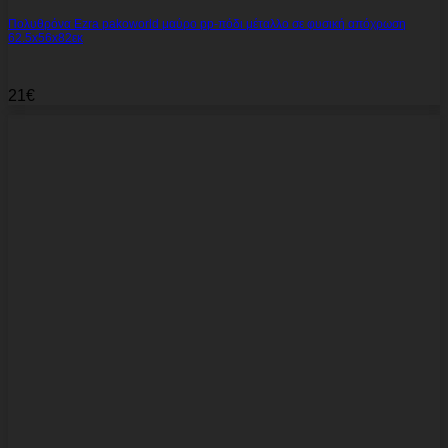
Πολυθρόνα Ezra pakoworld μαύρο pp-πόδι μέταλλο σε φυσική απόχρωση
62.5x56x82εκ
21
€