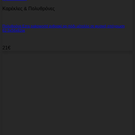
Καρέκλες & Πολυθρόνες
Πολυθρόνα Ezra pakoworld ανθρακί pp-πόδι μέταλλο σε φυσική απόχρωση
62.5x56x82εκ
21
€