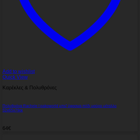
Add to wishlist
Quick View
Καρέκλες & Πολυθρόνες
Πολυθρόνα Rachele I pakoworld μπεζ ύφασμα-πόδι μαύρο μέταλλο
52x65x79εκ
64
€