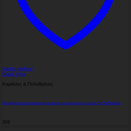
Add to wishlist
Quick View
Καρέκλες & Πολυθρόνες
Πολυθρόνα Ezra pakoworld ανθρακί pp-πόδι μαύρο μέταλλο 62.5x56x82εκ
20
€