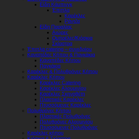
Είδη Κάμπινγκ
Έπιπλα
Καρέκλες
Ράντζα
Είδη Παραλίας
Αιώρες
Ομπρέλες/Κιόσκια
Σκίαστρα
Έπιπλα catering – συνεδρίου
Καναπέδες Κήπου & Παγκάκια
Καναπέδες Κήπου
Παγκάκια
Καρέκλες & Πολυθρόνες Κήπου
Καρέκλες Κήπου
Καρέκλες Catering
Καρέκλες Αλουμινίου
Καρέκλες Σκηνοθέτη
Πλαστικές Καρέκλες
Πτυσσόμενες Καρέκλες
Πολυθρόνες Κήπου
Πλαστικές Πολυθρόνες
Πολυθρόνες Αλουμινίου
Πτυσσόμενες Πολυθρόνες
Καρέκλες κήπου
Κιόσκια & Σκίαστρα