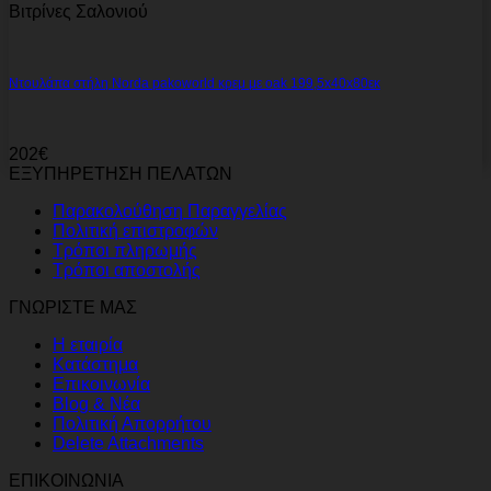
Βιτρίνες Σαλονιού
Ντουλάπα στήλη Norda pakoworld κρεμ με oak 199,5x40x80εκ
202
€
ΕΞΥΠΗΡΕΤΗΣΗ ΠΕΛΑΤΩΝ
Παρακολούθηση Παραγγελίας
Πολιτική επιστροφών
Τρόποι πληρωμής
Τρόποι αποστολής
ΓΝΩΡΙΣΤΕ ΜΑΣ
Η εταιρία
Κατάστημα
Επικοινωνία
Blog & Νέα
Πολιτική Απορρήτου
Delete Attachments
ΕΠΙΚΟΙΝΩΝΙΑ