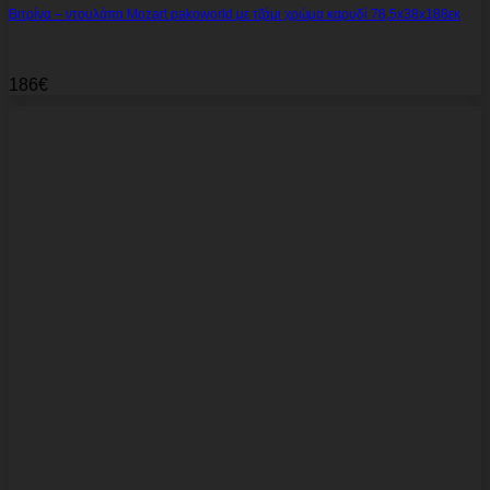
Βιτρίνα – ντουλάπα Mozart pakoworld με τζάμι χρώμα καρυδί 78,5x38x188εκ
186
€