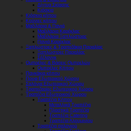
Δίχτυα Σκίασης
Κιόσκια
Κιόσκια κήπου
Κούνιες κήπου
Μαξιλάρια & Πανιά
Μαξιλάρια Καρέκλας
Μαξιλάρια Ξαπλώστρας
Πανιά Καρέκλας
Ξαπλώστρες & Τραπεζάκια Παραλίας
Ξαπλώστρες Παραλίας
Σέζλονγκ
Ομπρέλες & Βάσεις Ομπρελών
Ομπρέλες Κήπου
Παγκάκια κήπου
Πουφ Εξωτερικού Χώρου
Σαλόνια Εξωτερικού Χώρου
Τραπεζαρίες Εξωτερικού Χώρου
Τραπέζια Εξωτερικού Χώρου
Τραπέζια Κήπου
Μεταλλικά Τραπέζια
Πλαστικά Τραπέζια
Τραπέζια Catering
Τραπέζια Αλουμινίου
Τραπέζια σαλονιού