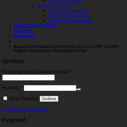
Τραπέζια Γυάλινα
Τραπέζια Φαγητού
Μεταλλικά Τραπέζια
Τραπέζια Αλουμινίου
Τραπέζια Πτυσσόμενα
ΦΟΙΤΗΤΙΚΑ ΕΠΙΠΛΑ
Σύνδεση
Newsletter
Δωρεάν μεταφορικά για αγορές άνω των 100€ (Ξάνθη-
Καβάλα-Κομοτηνή-Αλεξανδρούπολη)
Σύνδεση
Όνομα χρήστη ή διεύθυνση email
*
Κωδικός
*
Να με θυμάσαι
Σύνδεση
Χάσατε τον κωδικό σας;
Εγγραφή