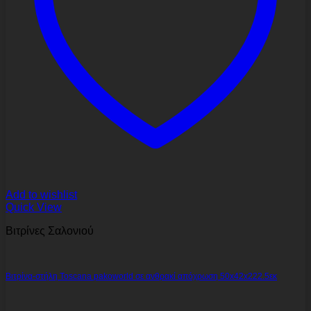
Add to wishlist
Quick View
Βιτρίνες Σαλονιού
Βιτρίνα-στήλη Toscana pakoworld σε ανθρακί απόχρωση 50x42x222.5εκ