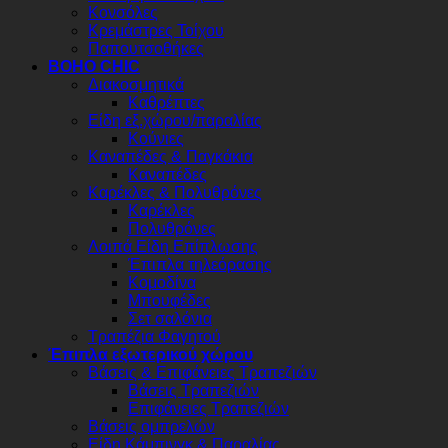
Κονσόλες
Κρεμάστρες Τοίχου
Παπουτσοθήκες
BOHO CHIC
Διακοσμητικά
Καθρέπτες
Είδη εξ.χώρου/παραλίας
Κούνιες
Καναπέδες & Παγκάκια
Καναπέδες
Καρέκλες & Πολυθρόνες
Καρέκλες
Πολυθρόνες
Λοιπά Είδη Επίπλωσης
Έπιπλα τηλεόρασης
Κομοδίνα
Μπουφέδες
Σετ σαλόνια
Τραπέζια Φαγητού
Έπιπλα εξωτερικού χώρου
Βάσεις & Επιφάνειες Τραπεζιών
Βάσεις Τραπεζιών
Επιφάνειες Τραπεζιών
Βάσεις ομπρελών
Είδη Κάμπινγκ & Παραλίας