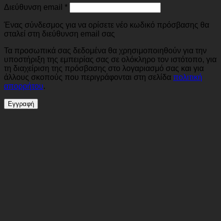
Διεύθυνση email
*
Ένας σύνδεσμος για να ορίσετε νέο κωδικό πρόσβασης θα
σταλεί στη διεύθυνση email σας
Τα προσωπικά σας δεδομένα θα χρησιμοποιηθούν για την
υποστήριξη της εμπειρίας σας σε ολόκληρο τον ιστότοπο, για
τη διαχείριση της πρόσβασης στο λογαριασμό σας και για
άλλους σκοπούς που περιγράφονται στη σελίδα
πολιτική
απορρήτου
.
Εγγραφή