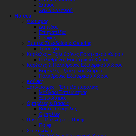
Σπιτιού
Χαλιά Σαλονιού
Horeca
Φωτισμός
Δαπέδου
Επιτραπέζια
Οροφής
Έπιπλα Συνεδρίου & Catering
Τραπέζια
Καρέκλες – Πολυθρόνες Εσωτερικού Χώρου
Πολυθρόνες Εσωτερικού Χώρου
Καρέκλες & Πολυθρόνες Εξωτερικού Χώρου
Καρέκλες Εξωτερικού Χώρου
Πολυθρόνες Εξωτερικού Χώρου
Κούνιες
Ξαπλώστρες – Έπιπλα παραλίας
Μαξιλάρι Ξαπλώστρας
Ξαπλώστρες
Ομπρέλες & Βάσεις
Βάσεις Ομπρέλας
Ομπρέλες
Πανιά – Μαξιλάρια – Πουφ
Πουφ
Σετ Σαλόνια