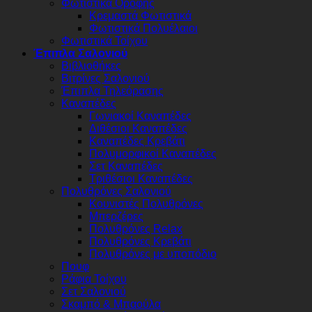
Φωτιστικά Οροφής
Κρεμαστά Φωτιστικά
Φωτιστικά Πολυέλαιοι
Φωτιστικά Τοίχου
Έπιπλα Σαλονιού
Βιβλιοθήκες
Βιτρίνες Σαλονιού
Έπιπλα Τηλεόρασης
Καναπέδες
Γωνιακοί Καναπέδες
Διθέσιοι Καναπέδες
Καναπέδες Κρεβάτι
Πολυμορφικοί Καναπέδες
Σετ Καναπέδες
Τριθέσιοι Καναπέδες
Πολυθρόνες Σαλονιού
Κουνιστές Πολυθρόνες
Μπερζέρες
Πολυθρόνες Relax
Πολυθρόνες Κρεβάτι
Πολυθρόνες με υποπόδιο
Πουφ
Ράφια Τοίχου
Σετ Σαλονιού
Σκαμπό & Μπαούλα