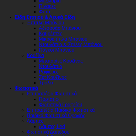
Μαξιλάρια
Πίνακες
Φυτά
Είδη Σπιτιού & Λευκά Είδη
Έπιπλα Μπάνιου
Αξεσουάρ Μπάνιου
Καθρέπτες
Μικροέπιπλα Μπάνιου
Ντουλάπια & Στήλες Μπάνιου
Πάγκοι Μπάνιου
Κουζίνα
Μπαταρίες Κουζίνας
Ντουλάπια
Ραφιέρες
Σετ Κουζίνας
Τρόλει
Φωτιστικά
Επιτραπέζια Φωτιστικά
Πορτατίφ
Φωτιστικά Γραφείου
Επιτραπέζια Παιδικά Φωτιστικά
Παιδικά Φωτιστικά Οροφής
Λάμπες
Λάμπες Led
Φωτιστικά Δαπέδου