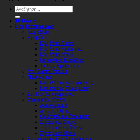
Αναζήτηση
για:
10 DAYS
Κρεβατοκάμαρα
Κομοδίνα
Κρεβάτια
Κρεβάτια Διπλά
Κρεβάτια Ημίδιπλα
Κρεβάτια Μονά
Μεταλλικά Κρεβάτια
Τάβλες Κρεβατιού
Μαξιλάρια Ύπνου
Ντουλάπες
Ντουλάπες Ανοιγόμενες
Ντουλάπες Συρόμενες
Σετ Κρεβατοκάμαρας
Στρώματα Ύπνου
Ανώστρωμα
Διπλής Όψης
Ορθοπεδικά Στρώματα
Στρώματα Διπλά
Στρώματα Ημίδιπλα
Στρώματα Μονά
Συρταριέρες Κρεβατοκάμαρας