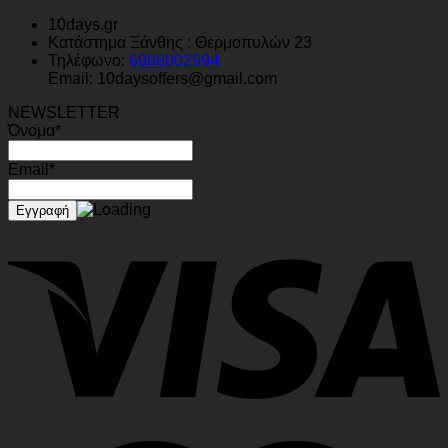
10days.gr
Κατάστημα Ξάνθης : Θερμοπυλών 23
Τηλέφωνο:
6986002994
Email: 10daysoffers@gmail.com
NEWSLETTER
Όνομα*
Email*