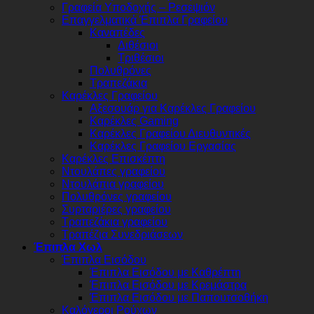
Γραφεία Υποδοχής – Ρεσεψιόν
Επαγγελματικά Έπιπλα Γραφείου
Καναπέδες
Διθέσιοι
Τριθέσιοι
Πολυθρόνες
Τραπεζάκια
Καρέκλες Γραφείου
Αξεσουάρ για Καρέκλες Γραφείου
Καρέκλες Gaming
Καρέκλες Γραφείου Διευθυντικές
Καρέκλες Γραφείου Εργασίας
Καρέκλες Επισκέπτη
Ντουλάπες γραφείου
Ντουλάπια γραφείου
Πολυθρόνες γραφείου
Συρταριέρες γραφείου
Τραπεζάκια γραφείου
Τραπέζια Συνεδριάσεων
Έπιπλα Χωλ
Έπιπλα Εισόδου
Έπιπλα Εισόδου με Καθρέπτη
Έπιπλα Εισόδου με Κρεμάστρα
Έπιπλα Εισόδου με Παπουτσοθήκη
Καλόγεροι Ρούχων