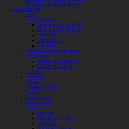
Τουαλέτες Κρεβατοκάμαρας
Διακόσμηση
Βάζα
Διακοσμητικά
Διακοσμητικά Δαπέδου
Διακοσμητικά Τοίχου
Επιτοίχια
Επιτραπέζια
Παραβάν
Διακοσμητικά Μαξιλαράκια
Καθρέπτες
Καθρέπτες Δαπέδου
Καθρέπτες Τοίχου
Κασπώ
Παραβάν
Πίνακες
Ραφιέρες Τοίχου
Ρολόγια
Ρολόι Τοίχου
Τεχνητά φυτά
Χαλιά
Εισόδου
Καλοκαιρινά Χαλιά
Μπάνιου
Πατάκια Μπάνιου