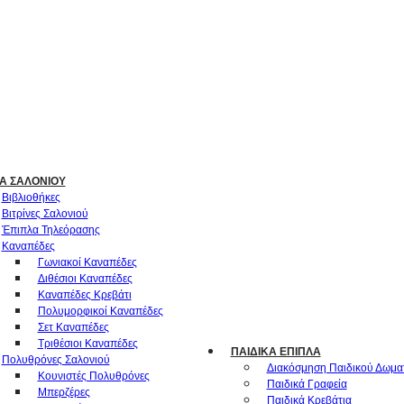
Α ΣΑΛΟΝΙΟΎ
Βιβλιοθήκες
Βιτρίνες Σαλονιού
Έπιπλα Τηλεόρασης
Καναπέδες
Γωνιακοί Καναπέδες
Διθέσιοι Καναπέδες
Καναπέδες Κρεβάτι
Πολυμορφικοί Καναπέδες
Σετ Καναπέδες
Τριθέσιοι Καναπέδες
ΠΑΙΔΙΚΆ ΈΠΙΠΛΑ
Πολυθρόνες Σαλονιού
Διακόσμηση Παιδικού Δωμα
Κουνιστές Πολυθρόνες
Παιδικά Γραφεία
Μπερζέρες
Παιδικά Κρεβάτια