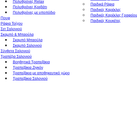
Πολυθρόνες Relax
Παιδικά Ράφια
Πολυθρόνες Κρεβάτι
Παιδικές Καρέκλες
Πολυθρόνες με υποπόδιο
Παιδικές Καρέκλες Γραφείο
Πουφ
Παιδικές Κουκέτες
Ράφια Τοίχου
Σετ Σαλονιού
Σκαμπό & Μπαούλα
Σκαμπό Μπαούλα
Σκαμπό Σαλονιού
Σύνθετα Σαλονιού
Τραπέζια Σαλονιού
Βοηθητικά Τραπεζάκια
Τραπεζάκια Ζιγκόν
Τραπεζάκια με αποθηκευτικό χώρο
Τραπεζάκια Σαλονιού