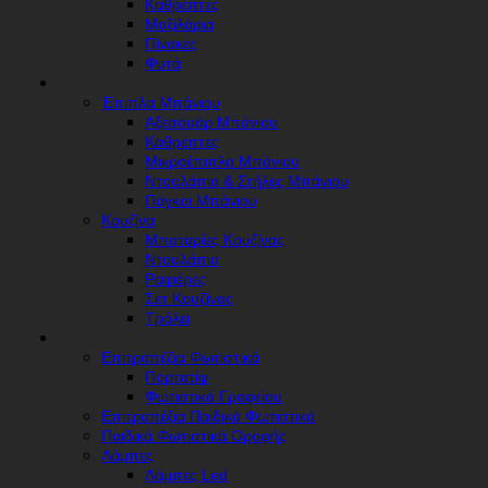
Καθρέπτες
Μαξιλάρια
Πίνακες
Φυτά
ΕΊΔΗ ΣΠΙΤΙΟΎ & ΛΕΥΚΆ ΕΊΔΗ
Έπιπλα Μπάνιου
Αξεσουάρ Μπάνιου
Καθρέπτες
Μικροέπιπλα Μπάνιου
Ντουλάπια & Στήλες Μπάνιου
Πάγκοι Μπάνιου
Κουζίνα
Μπαταρίες Κουζίνας
Ντουλάπια
Ραφιέρες
Σετ Κουζίνας
Τρόλει
ΦΩΤΙΣΤΙΚΆ
Επιτραπέζια Φωτιστικά
Πορτατίφ
Φωτιστικά Γραφείου
Επιτραπέζια Παιδικά Φωτιστικά
Παιδικά Φωτιστικά Οροφής
Λάμπες
Λάμπες Led