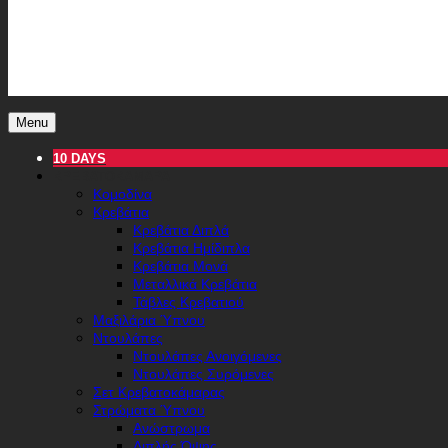
Menu
10 DAYS
ΚΡΕΒΑΤΟΚΆΜΑΡΑ
Κομοδίνα
Κρεβάτια
Κρεβάτια Διπλά
Κρεβάτια Ημίδιπλα
Κρεβάτια Μονά
Μεταλλικά Κρεβάτια
Τάβλες Κρεβατιού
Μαξιλάρια Ύπνου
Ντουλάπες
Ντουλάπες Ανοιγόμενες
Ντουλάπες Συρόμενες
Σετ Κρεβατοκάμαρας
Στρώματα Ύπνου
Ανώστρωμα
Διπλής Όψης