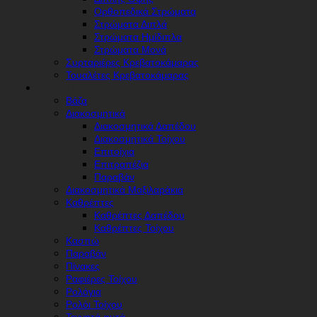
Ορθοπεδικά Στρώματα
Στρώματα Διπλά
Στρώματα Ημίδιπλα
Στρώματα Μονά
Συρταριέρες Κρεβατοκάμαρας
Τουαλέτες Κρεβατοκάμαρας
ΔΙΑΚΌΣΜΗΣΗ
Βάζα
Διακοσμητικά
Διακοσμητικά Δαπέδου
Διακοσμητικά Τοίχου
Επιτοίχια
Επιτραπέζια
Παραβάν
Διακοσμητικά Μαξιλαράκια
Καθρέπτες
Καθρέπτες Δαπέδου
Καθρέπτες Τοίχου
Κασπώ
Παραβάν
Πίνακες
Ραφιέρες Τοίχου
Ρολόγια
Ρολόι Τοίχου