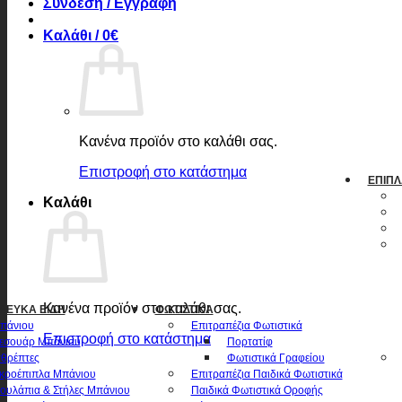
Σύνδεση / Εγγραφή
Καλάθι /
0
€
Κανένα προϊόν στο καλάθι σας.
Επιστροφή στο κατάστημα
ΈΠΙΠΛ
Καλάθι
Κανένα προϊόν στο καλάθι σας.
 ΛΕΥΚΆ ΕΊΔΗ
ΦΩΤΙΣΤΙΚΆ
πάνιου
Επιτραπέζια Φωτιστικά
Επιστροφή στο κατάστημα
εσουάρ Μπάνιου
Πορτατίφ
θρέπτες
Φωτιστικά Γραφείου
κροέπιπλα Μπάνιου
Επιτραπέζια Παιδικά Φωτιστικά
ουλάπια & Στήλες Μπάνιου
Παιδικά Φωτιστικά Οροφής