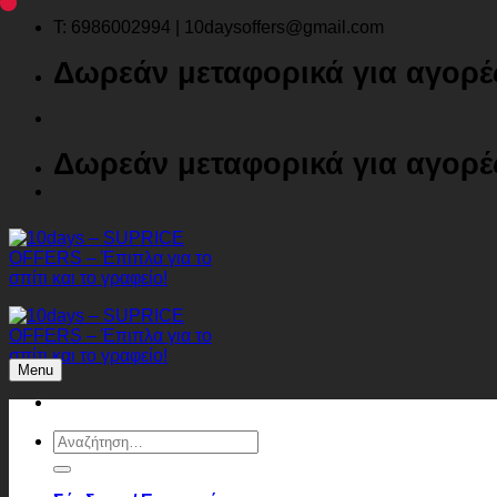
Μετάβαση
T: 6986002994 | 10daysoffers@gmail.com
στο
Δωρεάν μεταφορικά για αγορ
περιεχόμενο
Δωρεάν μεταφορικά για αγορ
Menu
Αναζήτηση
για: