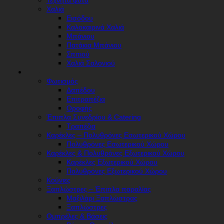
Τεχνητά φυτά
Χαλιά
Εισόδου
Καλοκαιρινά Χαλιά
Μπάνιου
Πατάκια Μπάνιου
Σπιτιού
Χαλιά Σαλονιού
HORECA
Φωτισμός
Δαπέδου
Επιτραπέζια
Οροφής
Έπιπλα Συνεδρίου & Catering
Τραπέζια
Καρέκλες – Πολυθρόνες Εσωτερικού Χώρου
Πολυθρόνες Εσωτερικού Χώρου
Καρέκλες & Πολυθρόνες Εξωτερικού Χώρου
Καρέκλες Εξωτερικού Χώρου
Πολυθρόνες Εξωτερικού Χώρου
Κούνιες
Ξαπλώστρες – Έπιπλα παραλίας
Μαξιλάρι Ξαπλώστρας
Ξαπλώστρες
Ομπρέλες & Βάσεις