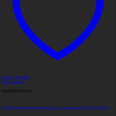
Add to wishlist
Quick View
Κρεβατοκάμαρα
Στρώμα Utopia pakoworld pocket spring με ανώστρωμα 30-32cm 150×200εκ