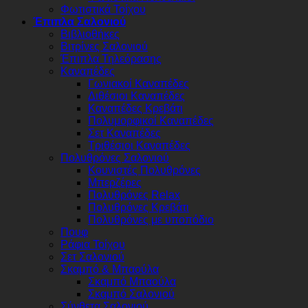
Φωτιστικά Τοίχου
Έπιπλα Σαλονιού
Βιβλιοθήκες
Βιτρίνες Σαλονιού
Έπιπλα Τηλεόρασης
Καναπέδες
Γωνιακοί Καναπέδες
Διθέσιοι Καναπέδες
Καναπέδες Κρεβάτι
Πολυμορφικοί Καναπέδες
Σετ Καναπέδες
Τριθέσιοι Καναπέδες
Πολυθρόνες Σαλονιού
Κουνιστές Πολυθρόνες
Μπερζέρες
Πολυθρόνες Relax
Πολυθρόνες Κρεβάτι
Πολυθρόνες με υποπόδιο
Πουφ
Ράφια Τοίχου
Σετ Σαλονιού
Σκαμπό & Μπαούλα
Σκαμπό Μπαούλα
Σκαμπό Σαλονιού
Σύνθετα Σαλονιού