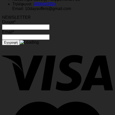
Τηλέφωνο:
6986002994
Email: 10daysoffers@gmail.com
NEWSLETTER
Όνομα*
Email*