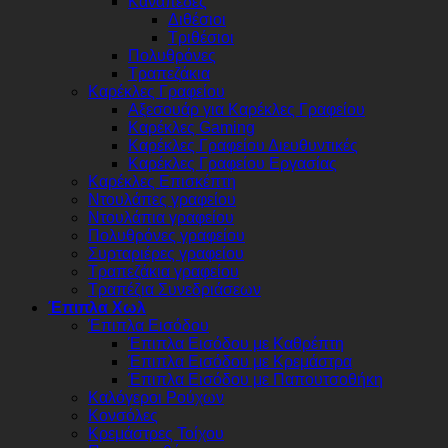
Καναπέδες
Διθέσιοι
Τριθέσιοι
Πολυθρόνες
Τραπεζάκια
Καρέκλες Γραφείου
Αξεσουάρ για Καρέκλες Γραφείου
Καρέκλες Gaming
Καρέκλες Γραφείου Διευθυντικές
Καρέκλες Γραφείου Εργασίας
Καρέκλες Επισκέπτη
Ντουλάπες γραφείου
Ντουλάπια γραφείου
Πολυθρόνες γραφείου
Συρταριέρες γραφείου
Τραπεζάκια γραφείου
Τραπέζια Συνεδριάσεων
Έπιπλα Χωλ
Έπιπλα Εισόδου
Έπιπλα Εισόδου με Καθρέπτη
Έπιπλα Εισόδου με Κρεμάστρα
Έπιπλα Εισόδου με Παπουτσοθήκη
Καλόγεροι Ρούχων
Κονσόλες
Κρεμάστρες Τοίχου