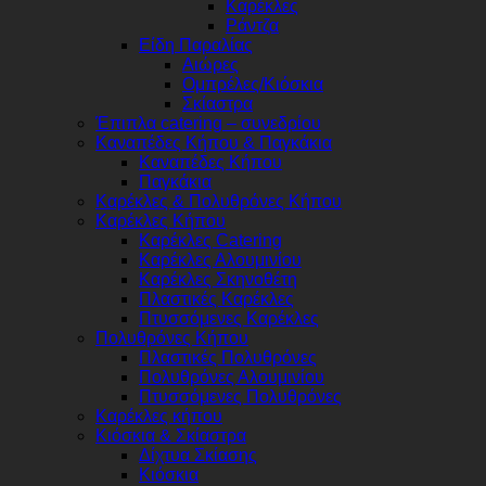
Καρέκλες
Ράντζα
Είδη Παραλίας
Αιώρες
Ομπρέλες/Κιόσκια
Σκίαστρα
Έπιπλα catering – συνεδρίου
Καναπέδες Κήπου & Παγκάκια
Καναπέδες Κήπου
Παγκάκια
Καρέκλες & Πολυθρόνες Κήπου
Καρέκλες Κήπου
Καρέκλες Catering
Καρέκλες Αλουμινίου
Καρέκλες Σκηνοθέτη
Πλαστικές Καρέκλες
Πτυσσόμενες Καρέκλες
Πολυθρόνες Κήπου
Πλαστικές Πολυθρόνες
Πολυθρόνες Αλουμινίου
Πτυσσόμενες Πολυθρόνες
Καρέκλες κήπου
Κιόσκια & Σκίαστρα
Δίχτυα Σκίασης
Κιόσκια