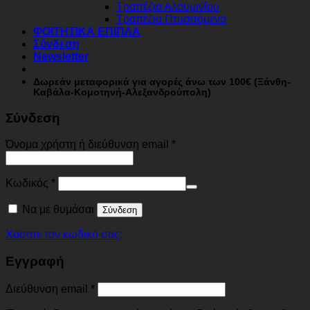
Τραπέζια Αλουμινίου
Τραπέζια Πτυσσόμενα
ΦΟΙΤΗΤΙΚΑ ΕΠΙΠΛΑ
Σύνδεση
Newsletter
Δωρεάν μεταφορικά για αγορές άνω των 100€ (Ξάνθη-
Καβάλα-Κομοτηνή-Αλεξανδρούπολη)
Σύνδεση
Όνομα χρήστη ή διεύθυνση email
*
Κωδικός
*
Να με θυμάσαι
Σύνδεση
Χάσατε τον κωδικό σας;
Εγγραφή
Διεύθυνση email
*