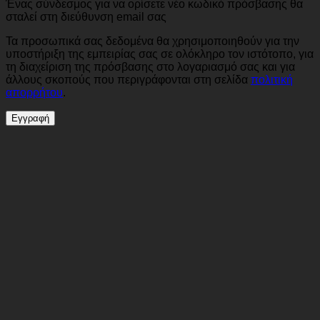
Ένας σύνδεσμος για να ορίσετε νέο κωδικό πρόσβασης θα
σταλεί στη διεύθυνση email σας
Τα προσωπικά σας δεδομένα θα χρησιμοποιηθούν για την
υποστήριξη της εμπειρίας σας σε ολόκληρο τον ιστότοπο, για
τη διαχείριση της πρόσβασης στο λογαριασμό σας και για
άλλους σκοπούς που περιγράφονται στη σελίδα
πολιτική
απορρήτου
.
Εγγραφή