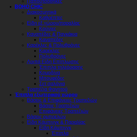
Παπουτσοθήκες
BOHO CHIC
Διακοσμητικά
Καθρέπτες
Είδη εξ.χώρου/παραλίας
Κούνιες
Καναπέδες & Παγκάκια
Καναπέδες
Καρέκλες & Πολυθρόνες
Καρέκλες
Πολυθρόνες
Λοιπά Είδη Επίπλωσης
Έπιπλα τηλεόρασης
Κομοδίνα
Μπουφέδες
Σετ σαλόνια
Τραπέζια Φαγητού
Έπιπλα εξωτερικού χώρου
Βάσεις & Επιφάνειες Τραπεζιών
Βάσεις Τραπεζιών
Επιφάνειες Τραπεζιών
Βάσεις ομπρελών
Είδη Κάμπινγκ & Παραλίας
Είδη Κάμπινγκ
Έπιπλα