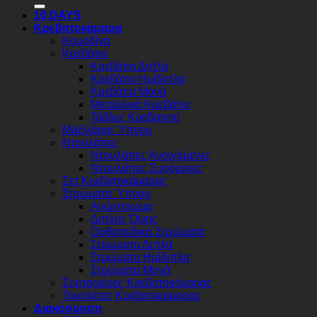
10 DAYS
Κρεβατοκάμαρα
Κομοδίνα
Κρεβάτια
Κρεβάτια Διπλά
Κρεβάτια Ημίδιπλα
Κρεβάτια Μονά
Μεταλλικά Κρεβάτια
Τάβλες Κρεβατιού
Μαξιλάρια Ύπνου
Ντουλάπες
Ντουλάπες Ανοιγόμενες
Ντουλάπες Συρόμενες
Σετ Κρεβατοκάμαρας
Στρώματα Ύπνου
Ανώστρωμα
Διπλής Όψης
Ορθοπεδικά Στρώματα
Στρώματα Διπλά
Στρώματα Ημίδιπλα
Στρώματα Μονά
Συρταριέρες Κρεβατοκάμαρας
Τουαλέτες Κρεβατοκάμαρας
Διακόσμηση