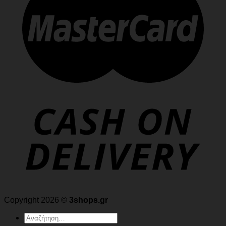
Copyright 2026 ©
3shops.gr
Αναζήτηση
για: