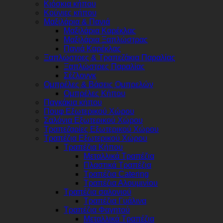
Κιόσκια κήπου
Κούνιες κήπου
Μαξιλάρια & Πανιά
Μαξιλάρια Καρέκλας
Μαξιλάρια Ξαπλώστρας
Πανιά Καρέκλας
Ξαπλώστρες & Τραπεζάκια Παραλίας
Ξαπλώστρες Παραλίας
Σέζλονγκ
Ομπρέλες & Βάσεις Ομπρελών
Ομπρέλες Κήπου
Παγκάκια κήπου
Πουφ Εξωτερικού Χώρου
Σαλόνια Εξωτερικού Χώρου
Τραπεζαρίες Εξωτερικού Χώρου
Τραπέζια Εξωτερικού Χώρου
Τραπέζια Κήπου
Μεταλλικά Τραπέζια
Πλαστικά Τραπέζια
Τραπέζια Catering
Τραπέζια Αλουμινίου
Τραπέζια σαλονιού
Τραπέζια Γυάλινα
Τραπέζια Φαγητού
Μεταλλικά Τραπέζια