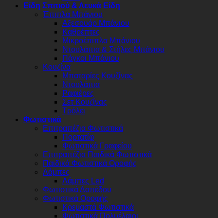
Είδη Σπιτιού & Λευκά Είδη
Έπιπλα Μπάνιου
Αξεσουάρ Μπάνιου
Καθρέπτες
Μικροέπιπλα Μπάνιου
Ντουλάπια & Στήλες Μπάνιου
Πάγκοι Μπάνιου
Κουζίνα
Μπαταρίες Κουζίνας
Ντουλάπια
Ραφιέρες
Σετ Κουζίνας
Τρόλει
Φωτιστικά
Επιτραπέζια Φωτιστικά
Πορτατίφ
Φωτιστικά Γραφείου
Επιτραπέζια Παιδικά Φωτιστικά
Παιδικά Φωτιστικά Οροφής
Λάμπες
Λάμπες Led
Φωτιστικά Δαπέδου
Φωτιστικά Οροφής
Κρεμαστά Φωτιστικά
Φωτιστικά Πολυέλαιοι