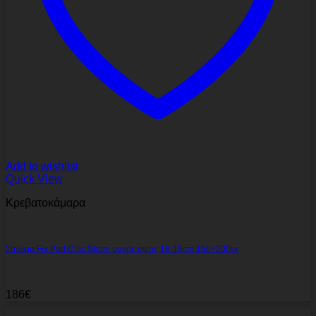
Add to wishlist
Quick View
Κρεβατοκάμαρα
Στρώμα Fix Pad Chic Strom μονής όψης 18-19cm 150×200εκ
186
€