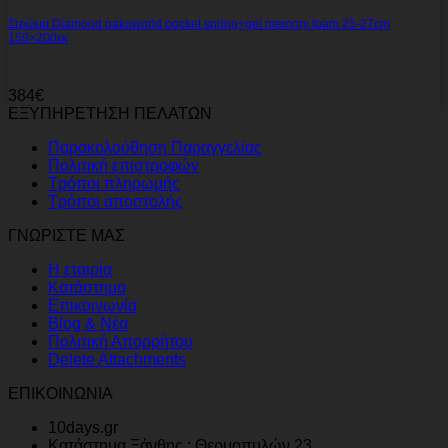
Στρώμα Diamond pakoworld pocket spring+gel memory foam 25-27cm
150×200εκ
384
€
ΕΞΥΠΗΡΕΤΗΣΗ ΠΕΛΑΤΩΝ
Παρακολούθηση Παραγγελίας
Πολιτική επιστροφών
Τρόποι πληρωμής
Τρόποι αποστολής
ΓΝΩΡΙΣΤΕ ΜΑΣ
Η εταιρία
Κατάστημα
Επικοινωνία
Blog & Νέα
Πολιτική Απορρήτου
Delete Attachments
ΕΠΙΚΟΙΝΩΝΙΑ
10days.gr
Κατάστημα Ξάνθης : Θερμοπυλών 23