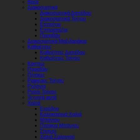
Βάζα
Διακοσμητικά
Διακοσμητικά Δαπέδου
Διακοσμητικά Τοίχου
Επιτοίχια
Επιτραπέζια
Παραβάν
Διακοσμητικά Μαξιλαράκια
Καθρέπτες
Καθρέπτες Δαπέδου
Καθρέπτες Τοίχου
Κασπώ
Παραβάν
Πίνακες
Ραφιέρες Τοίχου
Ρολόγια
Ρολόι Τοίχου
Τεχνητά φυτά
Χαλιά
Εισόδου
Καλοκαιρινά Χαλιά
Μπάνιου
Πατάκια Μπάνιου
Σπιτιού
Χαλιά Σαλονιού