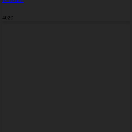
150x45x40εκ
402
€