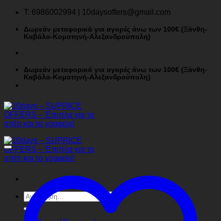
Μετάβαση
T: 6986002994 | 10daysoffers@gmail.com
στο
περιεχόμενο
Δωρεάν μεταφορικά για αγορές άνω των 100€ (Ξάνθη-
Καβάλα-Κομοτηνή-Αλεξανδρούπολη)
Δωρεάν μεταφορικά για αγορές άνω των 100€ (Ξάνθη-
Καβάλα-Κομοτηνή-Αλεξανδρούπολη)
Αναζήτηση
για: