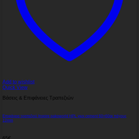
Add to wishlist
Quick View
Βάσεις & Επιφάνειες Τραπεζιών
Επιφάνεια τραπεζιού Inspire pakoworld HPL γκρι cement 60×60εκ πάχους
12mm
65
€