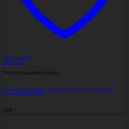
Add to wishlist
Quick View
Έπιπλα εξωτερικού χώρου
Κούνια φωλιά με βάση Lyere pakoworld μέταλλο καφέ-pe rattan σε μπεζ
απόχρωση 120x108x195εκ
220
€