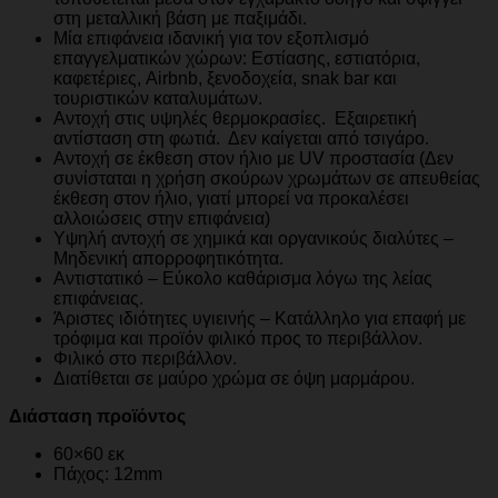
στη μεταλλική βάση με παξιμάδι.
Μία επιφάνεια ιδανική για τον εξοπλισμό
επαγγελματικών χώρων: Εστίασης, εστιατόρια,
καφετέριες, Airbnb, ξενοδοχεία, snak bar και
τουριστικών καταλυμάτων.
Αντοχή στις υψηλές θερμοκρασίες. Εξαιρετική
αντίσταση στη φωτιά. Δεν καίγεται από τσιγάρο.
Αντοχή σε έκθεση στον ήλιο με UV προστασία (Δεν
συνίσταται η χρήση σκούρων χρωμάτων σε απευθείας
έκθεση στον ήλιο, γιατί μπορεί να προκαλέσει
αλλοιώσεις στην επιφάνεια)
Υψηλή αντοχή σε χημικά και οργανικούς διαλύτες –
Μηδενική απορροφητικότητα.
Αντιστατικό – Εύκολο καθάρισμα λόγω της λείας
επιφάνειας.
Άριστες ιδιότητες υγιεινής – Κατάλληλο για επαφή με
τρόφιμα και προϊόν φιλικό προς το περιβάλλον.
Φιλικό στο περιβάλλον.
Διατίθεται σε μαύρο χρώμα σε όψη μαρμάρου.
Διάσταση προϊόντος
60×60 εκ
Πάχος: 12mm