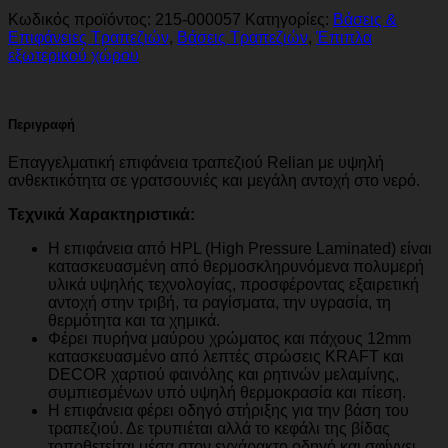
Κωδικός προϊόντος:
215-000057
Κατηγορίες:
Βάσεις &
Επιφάνειες Τραπεζιών
,
Βάσεις Τραπεζιών
,
Έπιπλα
εξωτερικού χώρου
Περιγραφή
Επαγγελματική επιφάνεια τραπεζιού Relian με υψηλή
ανθεκτικότητα σε γρατσουνιές και μεγάλη αντοχή στο νερό.
Τεχνικά Χαρακτηριστικά:
Η επιφάνεια από HPL (High Pressure Laminated) είναι
κατασκευασμένη από θερμοσκληρυνόμενα πολυμερή
υλικά υψηλής τεχνολογίας, προσφέροντας εξαιρετική
αντοχή στην τριβή, τα ραγίσματα, την υγρασία, τη
θερμότητα και τα χημικά.
Φέρει πυρήνα μαύρου χρώματος και πάχους 12mm
κατασκευασμένο από λεπτές στρώσεις KRAFT και
DECOR χαρτιού φαινόλης και ρητινών μελαμίνης,
συμπιεσμένων υπό υψηλή θερμοκρασία και πίεση.
Η επιφάνεια φέρει οδηγό στήριξης για την βάση του
τραπεζιού. Δε τρυπιέται αλλά το κεφάλι της βίδας
τοποθετείται μέσα στον εγχάρακτο οδηγό και σφίγγει