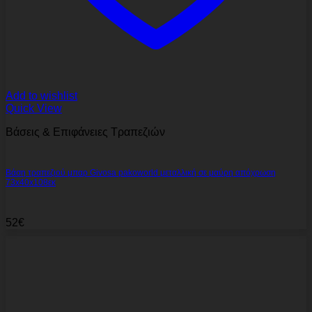
Add to wishlist
Quick View
Βάσεις & Επιφάνειες Τραπεζιών
Βάση τραπεζιού μπαρ Givosa pakoworld μεταλλική σε μαύρη απόχρωση
73x40x108εκ
52
€