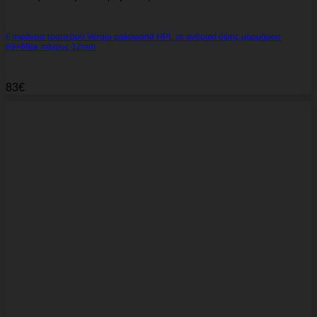
Επιφάνεια τραπεζιού Vergia pakoworld HPL σε ανθρακί όψης μαρμάρου
69×69εκ πάχους 12mm
83
€