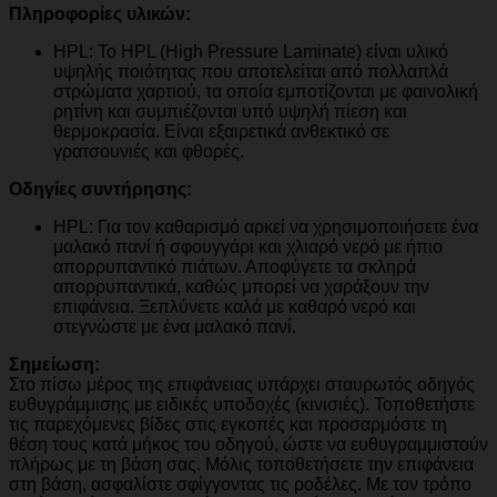
Πληροφορίες υλικών:
HPL: To HPL (High Pressure Laminate) είναι υλικό
υψηλής ποιότητας που αποτελείται από πολλαπλά
στρώματα χαρτιού, τα οποία εμποτίζονται με φαινολική
ρητίνη και συμπιέζονται υπό υψηλή πίεση και
θερμοκρασία. Είναι εξαιρετικά ανθεκτικό σε
γρατσουνιές και φθορές.
Οδηγίες συντήρησης:
HPL: Για τον καθαρισμό αρκεί να χρησιμοποιήσετε ένα
μαλακό πανί ή σφουγγάρι και χλιαρό νερό με ήπιο
απορρυπαντικό πιάτων. Αποφύγετε τα σκληρά
απορρυπαντικά, καθώς μπορεί να χαράξουν την
επιφάνεια. Ξεπλύνετε καλά με καθαρό νερό και
στεγνώστε με ένα μαλακό πανί.
Σημείωση:
Στο πίσω μέρος της επιφάνειας υπάρχει σταυρωτός οδηγός
ευθυγράμμισης με ειδικές υποδοχές (κινισιές). Τοποθετήστε
τις παρεχόμενες βίδες στις εγκοπές και προσαρμόστε τη
θέση τους κατά μήκος του οδηγού, ώστε να ευθυγραμμιστούν
πλήρως με τη βάση σας. Μόλις τοποθετήσετε την επιφάνεια
στη βάση, ασφαλίστε σφίγγοντας τις ροδέλες. Με τον τρόπο