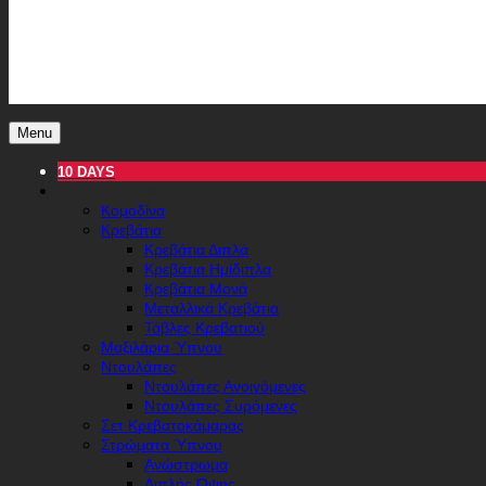
Menu
10 DAYS
ΚΡΕΒΑΤΟΚΆΜΑΡΑ
Κομοδίνα
Κρεβάτια
Κρεβάτια Διπλά
Κρεβάτια Ημίδιπλα
Κρεβάτια Μονά
Μεταλλικά Κρεβάτια
Τάβλες Κρεβατιού
Μαξιλάρια Ύπνου
Ντουλάπες
Ντουλάπες Ανοιγόμενες
Ντουλάπες Συρόμενες
Σετ Κρεβατοκάμαρας
Στρώματα Ύπνου
Ανώστρωμα
Διπλής Όψης