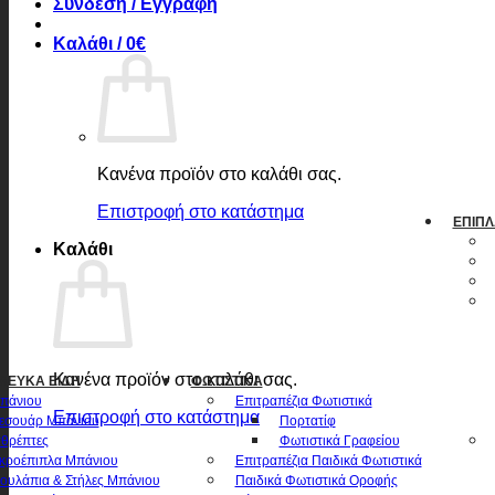
Σύνδεση / Εγγραφή
Καλάθι /
0
€
Κανένα προϊόν στο καλάθι σας.
Επιστροφή στο κατάστημα
ΈΠΙΠΛ
Καλάθι
Κανένα προϊόν στο καλάθι σας.
 ΛΕΥΚΆ ΕΊΔΗ
ΦΩΤΙΣΤΙΚΆ
πάνιου
Επιτραπέζια Φωτιστικά
Επιστροφή στο κατάστημα
εσουάρ Μπάνιου
Πορτατίφ
θρέπτες
Φωτιστικά Γραφείου
κροέπιπλα Μπάνιου
Επιτραπέζια Παιδικά Φωτιστικά
ουλάπια & Στήλες Μπάνιου
Παιδικά Φωτιστικά Οροφής