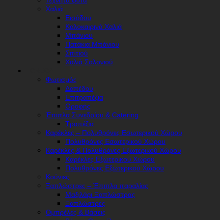
Τεχνητά φυτά
Χαλιά
Εισόδου
Καλοκαιρινά Χαλιά
Μπάνιου
Πατάκια Μπάνιου
Σπιτιού
Χαλιά Σαλονιού
HORECA
Φωτισμός
Δαπέδου
Επιτραπέζια
Οροφής
Έπιπλα Συνεδρίου & Catering
Τραπέζια
Καρέκλες – Πολυθρόνες Εσωτερικού Χώρου
Πολυθρόνες Εσωτερικού Χώρου
Καρέκλες & Πολυθρόνες Εξωτερικού Χώρου
Καρέκλες Εξωτερικού Χώρου
Πολυθρόνες Εξωτερικού Χώρου
Κούνιες
Ξαπλώστρες – Έπιπλα παραλίας
Μαξιλάρι Ξαπλώστρας
Ξαπλώστρες
Ομπρέλες & Βάσεις