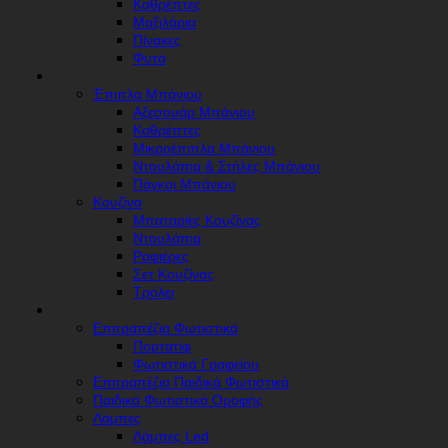
Καθρέπτες
Μαξιλάρια
Πίνακες
Φυτά
ΕΊΔΗ ΣΠΙΤΙΟΎ & ΛΕΥΚΆ ΕΊΔΗ
Έπιπλα Μπάνιου
Αξεσουάρ Μπάνιου
Καθρέπτες
Μικροέπιπλα Μπάνιου
Ντουλάπια & Στήλες Μπάνιου
Πάγκοι Μπάνιου
Κουζίνα
Μπαταρίες Κουζίνας
Ντουλάπια
Ραφιέρες
Σετ Κουζίνας
Τρόλει
ΦΩΤΙΣΤΙΚΆ
Επιτραπέζια Φωτιστικά
Πορτατίφ
Φωτιστικά Γραφείου
Επιτραπέζια Παιδικά Φωτιστικά
Παιδικά Φωτιστικά Οροφής
Λάμπες
Λάμπες Led