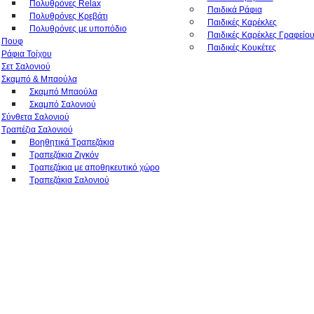
Πολυθρόνες Relax
Παιδικά Ράφια
Πολυθρόνες Κρεβάτι
Παιδικές Καρέκλες
Πολυθρόνες με υποπόδιο
Παιδικές Καρέκλες Γραφείο
Πουφ
Παιδικές Κουκέτες
Ράφια Τοίχου
Σετ Σαλονιού
Σκαμπό & Μπαούλα
Σκαμπό Μπαούλα
Σκαμπό Σαλονιού
Σύνθετα Σαλονιού
Τραπέζια Σαλονιού
Βοηθητικά Τραπεζάκια
Τραπεζάκια Ζιγκόν
Τραπεζάκια με αποθηκευτικό χώρο
Τραπεζάκια Σαλονιού