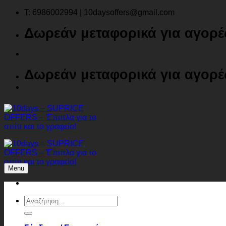
Μετάβαση
T: 6986002994 | 10daysoffers@gmail.com
στο
Δωρεάν μεταφορικά για αγορ
περιεχόμενο
Δωρεάν μεταφορικά για αγορ
Menu
Αναζήτηση
για: