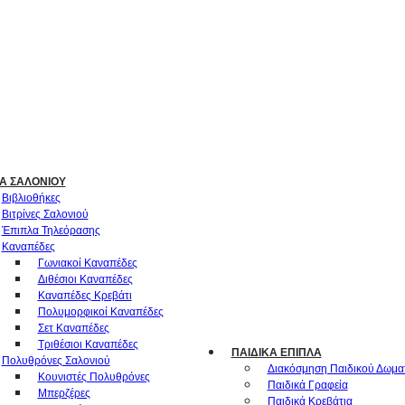
Α ΣΑΛΟΝΙΟΎ
Βιβλιοθήκες
Βιτρίνες Σαλονιού
Έπιπλα Τηλεόρασης
Καναπέδες
Γωνιακοί Καναπέδες
Διθέσιοι Καναπέδες
Καναπέδες Κρεβάτι
Πολυμορφικοί Καναπέδες
Σετ Καναπέδες
Τριθέσιοι Καναπέδες
ΠΑΙΔΙΚΆ ΈΠΙΠΛΑ
Πολυθρόνες Σαλονιού
Διακόσμηση Παιδικού Δωμα
Κουνιστές Πολυθρόνες
Παιδικά Γραφεία
Μπερζέρες
Παιδικά Κρεβάτια