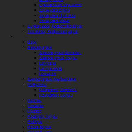
Ορθοπεδικά Στρώματα
Στρώματα Διπλά
Στρώματα Ημίδιπλα
Στρώματα Μονά
Συρταριέρες Κρεβατοκάμαρας
Τουαλέτες Κρεβατοκάμαρας
ΔΙΑΚΌΣΜΗΣΗ
Βάζα
Διακοσμητικά
Διακοσμητικά Δαπέδου
Διακοσμητικά Τοίχου
Επιτοίχια
Επιτραπέζια
Παραβάν
Διακοσμητικά Μαξιλαράκια
Καθρέπτες
Καθρέπτες Δαπέδου
Καθρέπτες Τοίχου
Κασπώ
Παραβάν
Πίνακες
Ραφιέρες Τοίχου
Ρολόγια
Ρολόι Τοίχου