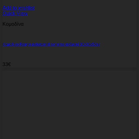
Add to wishlist
Quick View
Κομοδίνα
Κομοδίνο Reppo pakoworld sonoma-ανθρακί 30x30x55εκ
33
€