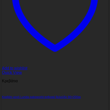
Add to wishlist
Quick View
Κρεβάτια
Κρεβάτι μονό Lunda pakoworld ανθρακί βελούδο 90×200εκ