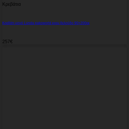
Κρεβάτια
Κρεβάτι μονό Lunda pakoworld κρεμ βελούδο 90×200εκ
257
€