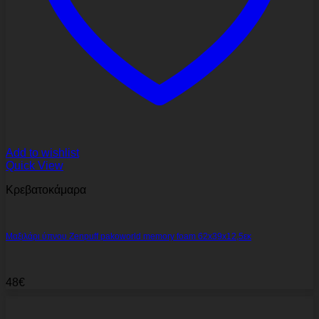
Add to wishlist
Quick View
Κρεβατοκάμαρα
Μαξιλάρι ύπνου Zenpuff pakoworld memory foam 62x39x12,5εκ
48
€