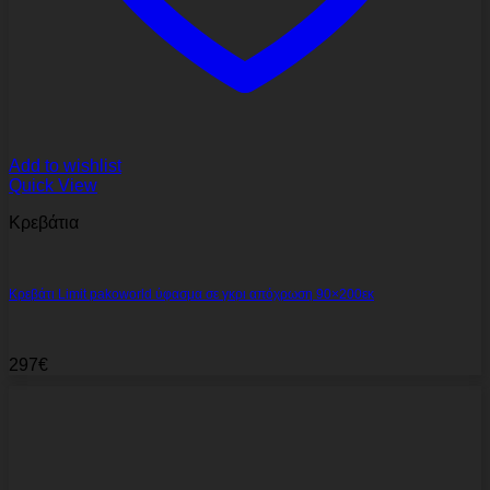
Add to wishlist
Quick View
Κρεβάτια
Κρεβάτι Limit pakoworld ύφασμα σε γκρι απόχρωση 90×200εκ
297
€