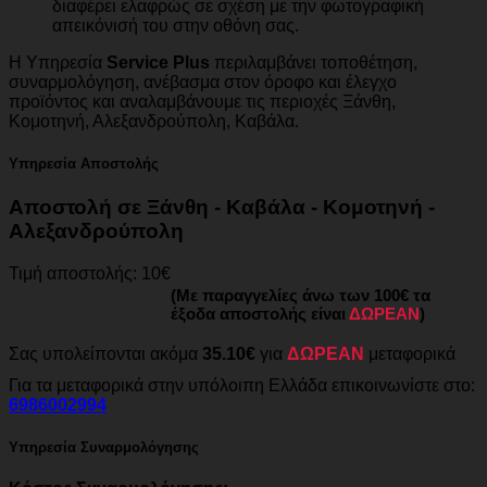
διαφέρει ελαφρώς σε σχέση με την φωτογραφική
απεικόνισή του στην οθόνη σας.
Η Υπηρεσία
Service Plus
περιλαμβάνει τοποθέτηση,
συναρμολόγηση, ανέβασμα στον όροφο και έλεγχο
προϊόντος και αναλαμβάνουμε τις περιοχές Ξάνθη,
Κομοτηνή, Αλεξανδρούπολη, Καβάλα.
Υπηρεσία Αποστολής
Αποστολή σε Ξάνθη - Καβάλα - Κομοτηνή -
Αλεξανδρούπολη
Τιμή αποστολής: 10€
(Με παραγγελίες άνω των 100€ τα
έξοδα αποστολής είναι
ΔΩΡΕΑΝ
)
Σας υπολείπονται ακόμα
35.10€
για
ΔΩΡΕΑΝ
μεταφορικά
Για τα μεταφορικά στην υπόλοιπη Ελλάδα επικοινωνίστε στο:
6986002994
Υπηρεσία Συναρμολόγησης