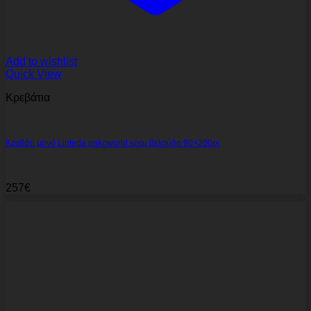
Add to wishlist
Quick View
Κρεβάτια
Κρεβάτι μονό Linteda pakoworld κρεμ βελούδο 90×200εκ
257
€