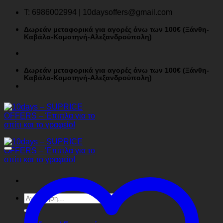
Μετάβαση
T: 6986002994 | 10daysoffers@gmail.com
στο
περιεχόμενο
Δωρεάν μεταφορικά για αγορές άνω των 100€ (Ξάνθη-
Καβάλα-Κομοτηνή-Αλεξανδρούπολη)
Δωρεάν μεταφορικά για αγορές άνω των 100€ (Ξάνθη-
Καβάλα-Κομοτηνή-Αλεξανδρούπολη)
Αναζήτηση
για: