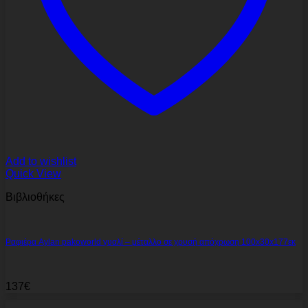
Add to wishlist
Quick View
Βιβλιοθήκες
Ραφιέρα Aylan pakoworld γυαλί – μέταλλο σε χρυσή απόχρωση 100x30x177εκ
137
€