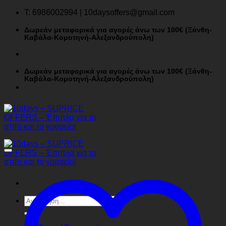
Μετάβαση
T: 6986002994 | 10daysoffers@gmail.com
στο
περιεχόμενο
Δωρεάν μεταφορικά για αγορές άνω των 100€ (Ξάνθη-
Καβάλα-Κομοτηνή-Αλεξανδρούπολη)
Δωρεάν μεταφορικά για αγορές άνω των 100€ (Ξάνθη-
Καβάλα-Κομοτηνή-Αλεξανδρούπολη)
Αναζήτηση
για: