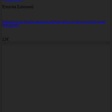
Έπιπλα Σαλονιού
Ραφιέρα τοίχου Anneza pakoworld μέταλλο-mdf σε φυσική-χρυσή απόχρωση
48x12x20εκ
12
€