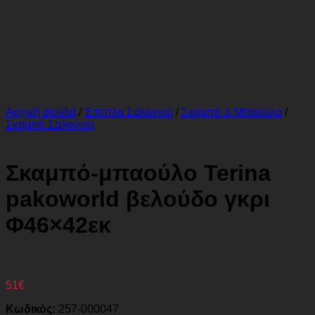
Αρχική σελίδα
/
Έπιπλα Σαλονιού
/
Σκαμπό & Μπαούλα
/
Σκαμπό Σαλονιού
Σκαμπό-μπαούλο Terina
pakoworld βελούδο γκρι
Φ46×42εκ
51
€
Κωδικός:
257-000047