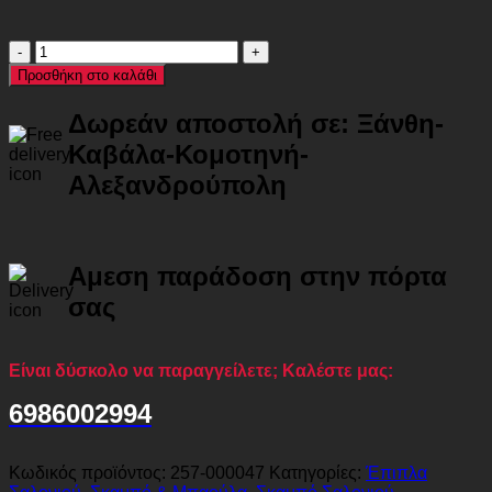
Σκαμπό-
μπαούλο
Προσθήκη στο καλάθι
Terina
pakoworld
Δωρεάν αποστολή σε: Ξάνθη-
βελούδο
γκρι
Καβάλα-Κομοτηνή-
Φ46x42εκ
Αλεξανδρούπολη
ποσότητα
Αμεση παράδοση στην πόρτα
σας
Είναι δύσκολο να παραγγείλετε; Καλέστε μας:
6986002994
Κωδικός προϊόντος:
257-000047
Κατηγορίες:
Έπιπλα