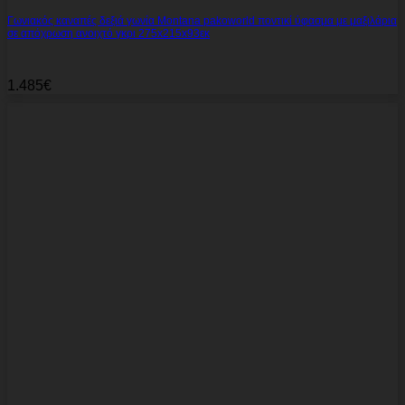
Γωνιακός καναπές δεξιά γωνία Montana pakoworld ποντικί ύφασμα με μαξιλάρια
σε απόχρωση ανοιχτό γκρι 275x215x93εκ
1.485
€