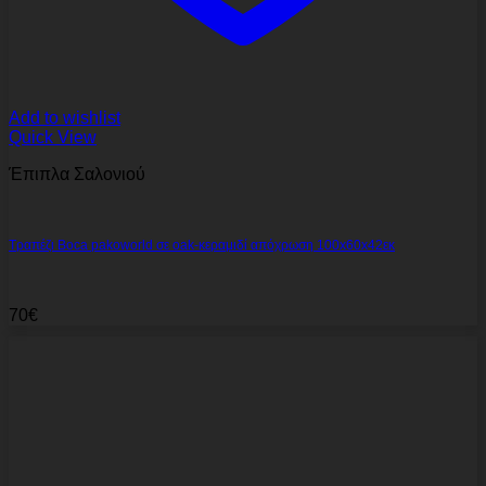
Add to wishlist
Quick View
Έπιπλα Σαλονιού
Τραπέζι Bοca pakoworld σε oak-κεραμιδί απόχρωση 100x60x42εκ
70
€