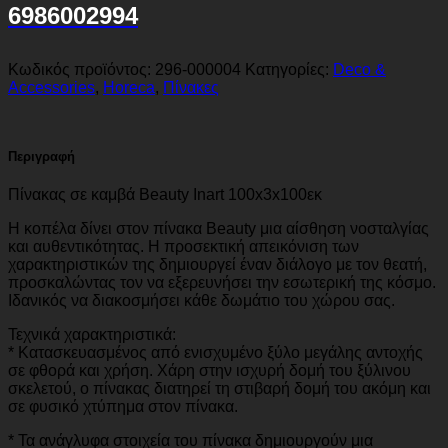
6986002994
Κωδικός προϊόντος:
296-000004
Κατηγορίες:
Deco &
Accessories
,
Horeca
,
Πίνακες
Περιγραφή
Πίνακας σε καμβά Beauty Inart 100x3x100εκ
Η κοπέλα δίνει στον πίνακα Beauty μια αίσθηση νοσταλγίας
και αυθεντικότητας. Η προσεκτική απεικόνιση των
χαρακτηριστικών της δημιουργεί έναν διάλογο με τον θεατή,
προσκαλώντας τον να εξερευνήσει την εσωτερική της κόσμο.
Iδανικός να διακοσμήσει κάθε δωμάτιο του χώρου σας.
Τεχνικά χαρακτηριστικά:
* Κατασκευασμένος από ενισχυμένο ξύλο μεγάλης αντοχής
σε φθορά και χρήση. Χάρη στην ισχυρή δομή του ξύλινου
σκελετού, ο πίνακας διατηρεί τη στιβαρή δομή του ακόμη και
σε φυσικό χτύπημα στον πίνακα.
* Τα ανάγλυφα στοιχεία του πίνακα δημιουργούν μια