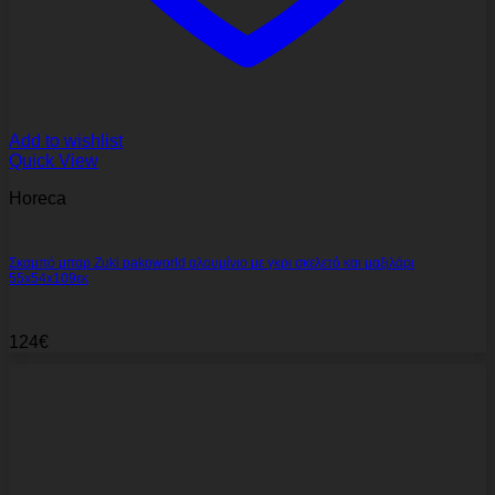
Add to wishlist
Quick View
Horeca
Σκαμπό μπαρ Zuki pakoworld αλουμίνιο με γκρι σκελετό και μαξιλάρι
55x54x109εκ
124
€