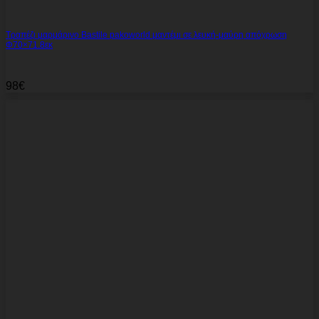
Τραπέζι μαρμάρινο Bastile pakoworld μαντέμι σε λευκή-μαύρη απόχρωση
Φ70×71.8εκ
98
€