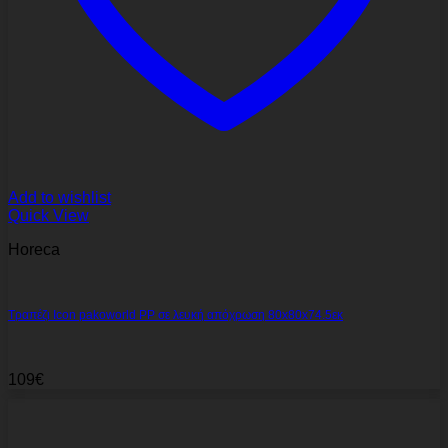
Add to wishlist
Quick View
Horeca
Τραπέζι Icon pakoworld PP σε λευκή απόχρωση 80x80x74.5εκ
109
€