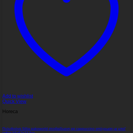
Add to wishlist
Quick View
Horeca
Πολυθρόνα Sillia pakoworld στοιβαζόμενη pp cappuccino απόχρωση με μπεζ
rattan 55x52x74.5εκ