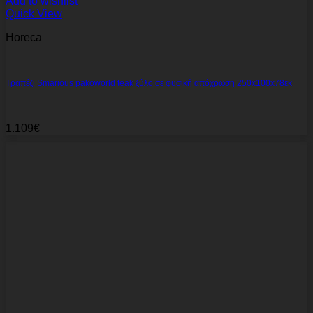
Add to wishlist
Quick View
Horeca
Τραπέζι Smarious pakoworld teak ξύλο σε φυσική απόχρωση 250x100x78εκ
1.109
€