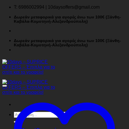
Μετάβαση
T: 6986002994 | 10daysoffers@gmail.com
στο
περιεχόμενο
Δωρεάν μεταφορικά για αγορές άνω των 100€ (Ξάνθη-
Καβάλα-Κομοτηνή-Αλεξανδρούπολη)
Δωρεάν μεταφορικά για αγορές άνω των 100€ (Ξάνθη-
Καβάλα-Κομοτηνή-Αλεξανδρούπολη)
Αναζήτηση
για: