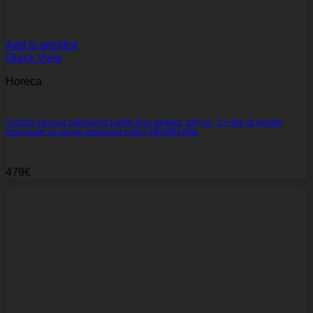
Add to wishlist
Quick View
Horeca
Τραπέζι Lenoua pakoworld μασίφ ξύλο ακακίας πάχους 3.7-4εκ σε φυσική
απόχρωση με μαύρα μεταλλικά πόδια 180x90x76εκ
479
€