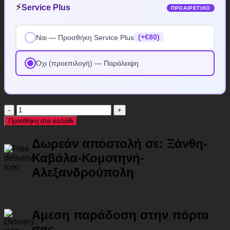
⚡
Service Plus
ΠΡΟΑΙΡΕΤΙΚΌ
Ναι — Προσθήκη Service Plus
(+€80)
Όχι (προεπιλογή) — Παράλειψη
Κρεβάτι
OLYMPUS
Προσθήκη στο καλάθι
pakoworld
χρώμα
Δωρεάν αποστολή σε: Ξάνθη-
wenge
160x200εκ
Καβάλα-Κομοτηνή-
ποσότητα
Αλεξανδρούπολη
Αμεση παράδοση στην πόρτα
σας