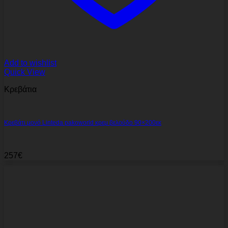
Add to wishlist
Quick View
Κρεβάτια
Κρεβάτι μονό Linteda pakoworld κρεμ βελούδο 90×200εκ
257
€