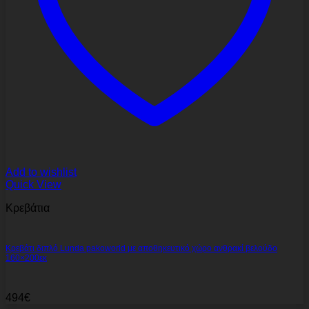
Add to wishlist
Quick View
Κρεβάτια
Κρεβάτι διπλό Lunda pakoworld με αποθηκευτικό χώρο ανθρακί βελούδο
160×200εκ
494
€