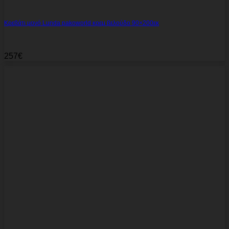
Κρεβάτι μονό Lunda pakoworld κρεμ βελούδο 90×200εκ
257
€