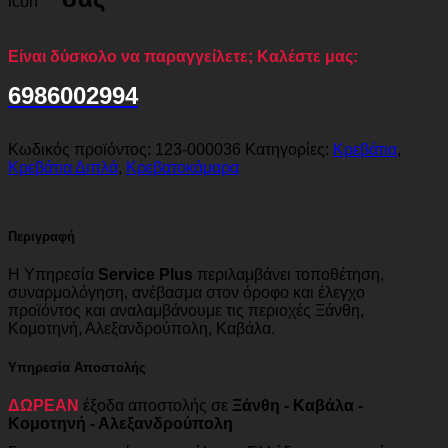
Είναι δύσκολο να παραγγείλετε; Καλέστε μας:
6986002994
Κωδικός προϊόντος:
123-000036
Κατηγορίες:
Κρεβάτια
,
Κρεβάτια Διπλά
,
Κρεβατοκάμαρα
Περιγραφή
Η Υπηρεσία
Service Plus
περιλαμβάνει τοποθέτηση,
συναρμολόγηση, ανέβασμα στον όροφο και έλεγχο
προϊόντος και αναλαμβάνουμε τις περιοχές Ξάνθη,
Κομοτηνή, Αλεξανδρούπολη, Καβάλα.
Υπηρεσία Αποστολής
ΔΩΡΕΑΝ
έξοδα αποστολής σε
Ξάνθη - Καβάλα -
Κομοτηνή - Αλεξανδρούπολη