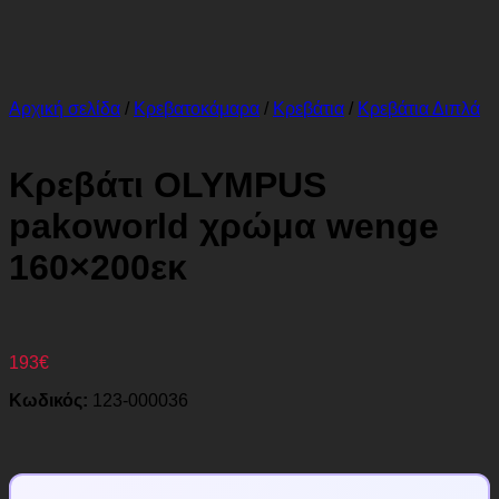
Αρχική σελίδα
/
Κρεβατοκάμαρα
/
Κρεβάτια
/
Κρεβάτια Διπλά
Κρεβάτι OLYMPUS
pakoworld χρώμα wenge
160×200εκ
193
€
Κωδικός:
123-000036