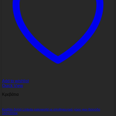
Add to wishlist
Quick View
Κρεβάτια
Κρεβάτι διπλό Linteda pakoworld με αποθηκευτικό χώρο γκρι βελούδο
160×200εκ