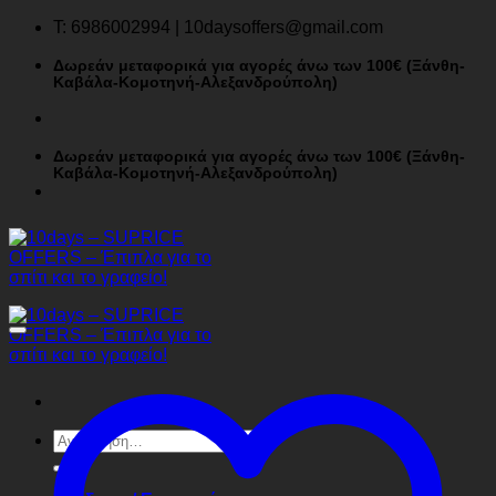
Μετάβαση
T: 6986002994 | 10daysoffers@gmail.com
στο
περιεχόμενο
Δωρεάν μεταφορικά για αγορές άνω των 100€ (Ξάνθη-
Καβάλα-Κομοτηνή-Αλεξανδρούπολη)
Δωρεάν μεταφορικά για αγορές άνω των 100€ (Ξάνθη-
Καβάλα-Κομοτηνή-Αλεξανδρούπολη)
Αναζήτηση
για: