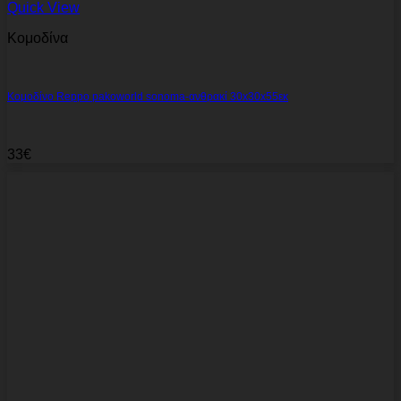
Quick View
Κομοδίνα
Κομοδίνο Reppo pakoworld sonoma-ανθρακί 30x30x55εκ
33
€