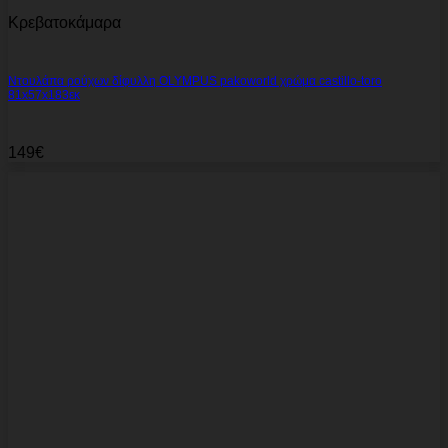
Κρεβατοκάμαρα
Ντουλάπα ρούχων δίφυλλη OLYMPUS pakoworld χρώμα castillo-toro
81x57x183εκ
149
€