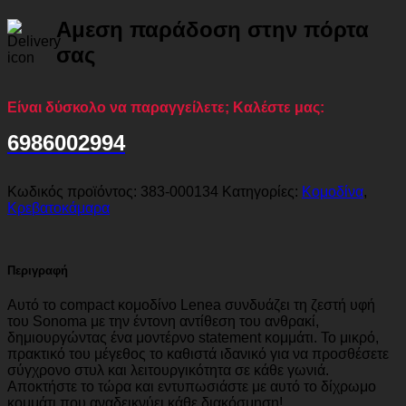
Αμεση παράδοση στην πόρτα
σας
Είναι δύσκολο να παραγγείλετε; Καλέστε μας:
6986002994
Κωδικός προϊόντος:
383-000134
Κατηγορίες:
Κομοδίνα
,
Κρεβατοκάμαρα
Περιγραφή
Αυτό το compact κομοδίνο Lenea συνδυάζει τη ζεστή υφή
του Sonoma με την έντονη αντίθεση του ανθρακί,
δημιουργώντας ένα μοντέρνο statement κομμάτι. Το μικρό,
πρακτικό του μέγεθος το καθιστά ιδανικό για να προσθέσετε
σύγχρονο στυλ και λειτουργικότητα σε κάθε γωνιά.
Αποκτήστε το τώρα και εντυπωσιάστε με αυτό το δίχρωμο
κομμάτι που αναδεικνύει κάθε διακόσμηση!