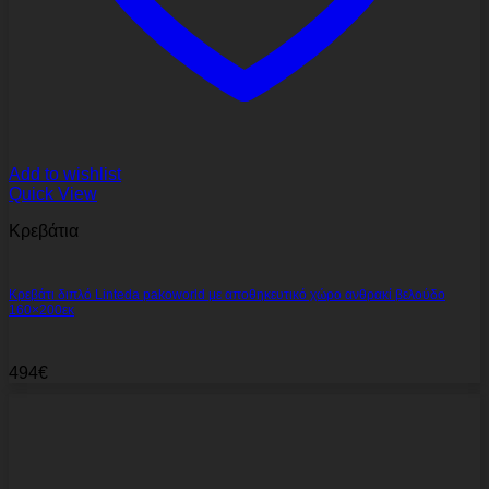
Add to wishlist
Quick View
Κρεβάτια
Κρεβάτι διπλό Linteda pakoworld με αποθηκευτικό χώρο ανθρακί βελούδο
160×200εκ
494
€