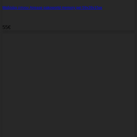
Μαξιλάρι ύπνου Airease pakoworld memory gel 59x39x15εκ
55
€