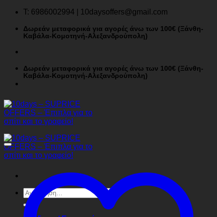
Μετάβαση
T: 6986002994 | 10daysoffers@gmail.com
στο
περιεχόμενο
Δωρεάν μεταφορικά για αγορές άνω των 100€ (Ξάνθη-
Καβάλα-Κομοτηνή-Αλεξανδρούπολη)
Δωρεάν μεταφορικά για αγορές άνω των 100€ (Ξάνθη-
Καβάλα-Κομοτηνή-Αλεξανδρούπολη)
Αναζήτηση
για: