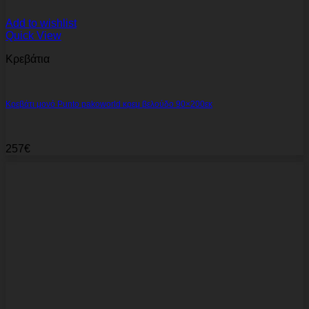
Add to wishlist
Quick View
Κρεβάτια
Κρεβάτι μονό Punto pakoworld κρεμ βελούδο 90×200εκ
257
€