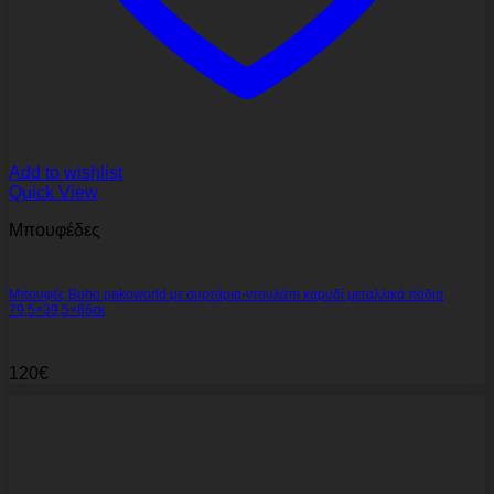
Add to wishlist
Quick View
Μπουφέδες
Μπουφές Boho pakoworld με συρτάρια-ντουλάπι καρυδί μεταλλικά πόδια
79,5×39,5×86εκ
120
€