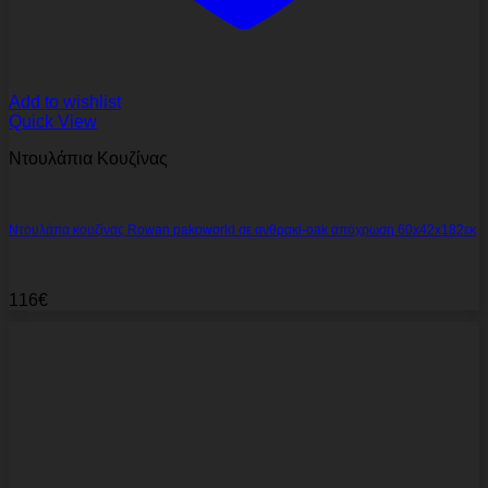
Add to wishlist
Quick View
Ντουλάπια Κουζίνας
Ντουλάπα κουζίνας Rowan pakoworld σε ανθρακί-oak απόχρωση 60x42x182εκ
116
€