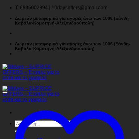
Μετάβαση
T: 6986002994 | 10daysoffers@gmail.com
στο
περιεχόμενο
Δωρεάν μεταφορικά για αγορές άνω των 100€ (Ξάνθη-
Καβάλα-Κομοτηνή-Αλεξανδρούπολη)
Δωρεάν μεταφορικά για αγορές άνω των 100€ (Ξάνθη-
Καβάλα-Κομοτηνή-Αλεξανδρούπολη)
Αναζήτηση
για: