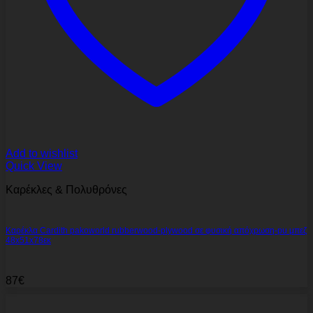
Add to wishlist
Quick View
Καρέκλες & Πολυθρόνες
Καρέκλα Cardith pakoworld rubberwood-plywood σε φυσική απόχρωση-pu μπεζ
48x51x78εκ
87
€