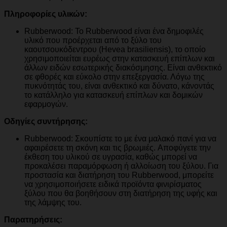
Πληροφορίες υλικών:
Rubberwood: Το Rubberwood είναι ένα δημοφιλές
υλικό που προέρχεται από το ξύλο του
καουτσουκόδεντρου (Hevea brasiliensis), το οποίο
χρησιμοποιείται ευρέως στην κατασκευή επίπλων και
άλλων ειδών εσωτερικής διακόσμησης. Είναι ανθεκτικό
σε φθορές και εύκολο στην επεξεργασία. Λόγω της
πυκνότητάς του, είναι ανθεκτικό και δύνατο, κάνοντάς
το κατάλληλο για κατασκευή επίπλων και δομικών
εφαρμογών.
Οδηγίες συντήρησης:
Rubberwood: Σκουπίστε το με ένα μαλακό πανί για να
αφαιρέσετε τη σκόνη και τις βρωμιές. Aποφύγετε την
έκθεση του υλικού σε υγρασία, καθώς μπορεί να
προκαλέσει παραμόρφωση ή αλλοίωση του ξύλου. Για
προστασία και διατήρηση του Rubberwood, μπορείτε
να χρησιμοποιήσετε ειδικά προϊόντα φινιρίσματος
ξύλου που θα βοηθήσουν στη διατήρηση της υφής και
της λάμψης του.
Παρατηρήσεις: