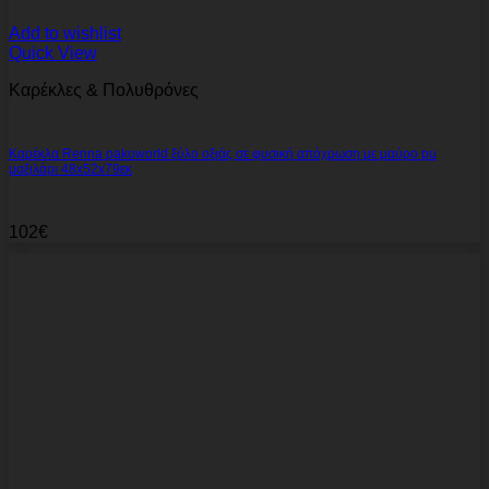
Add to wishlist
Quick View
Καρέκλες & Πολυθρόνες
Καρέκλα Renna pakoworld ξύλο οξιάς σε φυσική απόχρωση με μαύρο pu
μαξιλάρι 48x52x79εκ
102
€