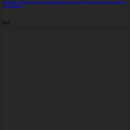
Καρέκλα Winslow pakoworld rubberwood σε φυσική απόχρωση-ύφασμα λευκό
46x58x80εκ
84
€