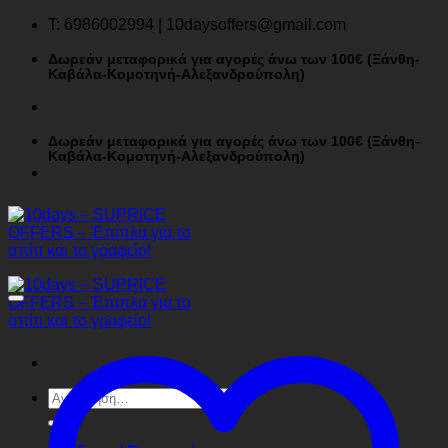
Μετάβαση
T: 6986002994 | 10daysoffers@gmail.com
στο
περιεχόμενο
Δωρεάν μεταφορικά για αγορές άνω των 100€ (Ξάνθη-
Καβάλα-Κομοτηνή-Αλεξανδρούπολη)
Δωρεάν μεταφορικά για αγορές άνω των 100€ (Ξάνθη-
Καβάλα-Κομοτηνή-Αλεξανδρούπολη)
Αναζήτηση
για: