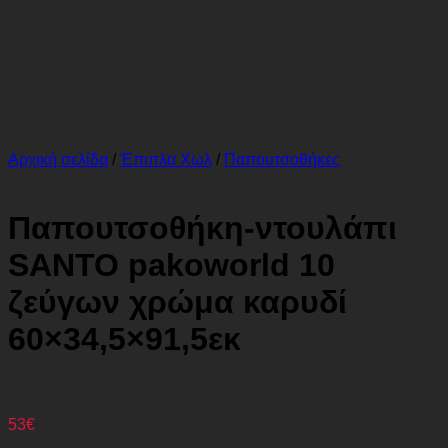
Αρχική σελίδα
/
Έπιπλα Χωλ
/
Παπουτσοθήκες
Παπουτσοθήκη-ντουλάπι
SANTO pakoworld 10
ζεύγων χρώμα καρυδί
60×34,5×91,5εκ
53
€