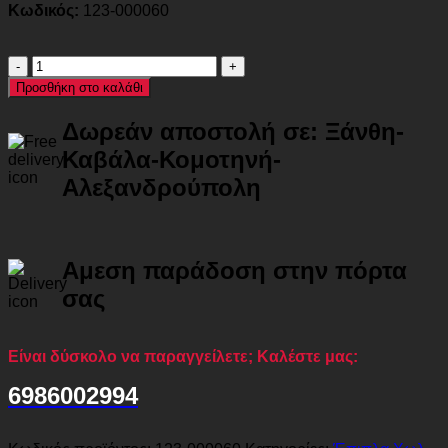
Κωδικός:
123-000060
Παπουτσοθήκη-
ντουλάπι
Προσθήκη στο καλάθι
SANTO
pakoworld
Δωρεάν αποστολή σε: Ξάνθη-
10
ζεύγων
Καβάλα-Κομοτηνή-
χρώμα
Αλεξανδρούπολη
καρυδί
60x34,5x91,5εκ
ποσότητα
Αμεση παράδοση στην πόρτα
σας
Είναι δύσκολο να παραγγείλετε; Καλέστε μας:
6986002994