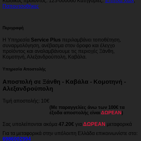
Κωδικός προϊόντος:
123-000060
Κατηγορίες:
Έπιπλα Χωλ
,
Παπουτσοθήκες
Περιγραφή
Η Υπηρεσία
Service Plus
περιλαμβάνει τοποθέτηση,
συναρμολόγηση, ανέβασμα στον όροφο και έλεγχο
προϊόντος και αναλαμβάνουμε τις περιοχές Ξάνθη,
Κομοτηνή, Αλεξανδρούπολη, Καβάλα.
Υπηρεσία Αποστολής
Αποστολή σε Ξάνθη - Καβάλα - Κομοτηνή -
Αλεξανδρούπολη
Τιμή αποστολής: 10€
(Με παραγγελίες άνω των 100€ τα
έξοδα αποστολής είναι
ΔΩΡΕΑΝ
)
Σας υπολείπονται ακόμα
47.20€
για
ΔΩΡΕΑΝ
μεταφορικά
Για τα μεταφορικά στην υπόλοιπη Ελλάδα επικοινωνίστε στο:
6986002994