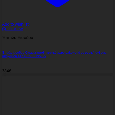
Add to wishlist
Quick View
Έπιπλα Εισόδου
Έπιπλο εισόδου Cloat με αποθηκευτικό χώρο pakoworld σε φυσική-ανθρακί
απόχρωση 147.4×35.5×195.6εκ
384
€