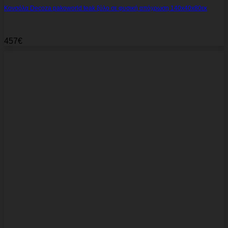
Κονσόλα Decoza pakoworld teak ξύλο σε φυσική απόχρωση 140x40x80εκ
457
€