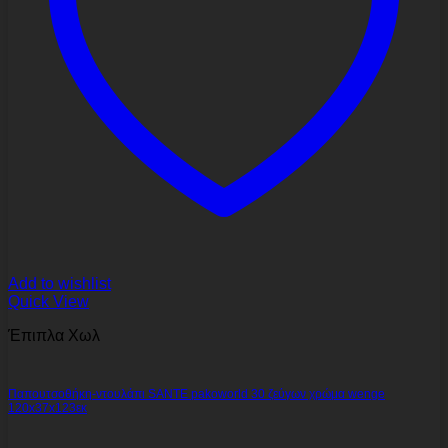
Add to wishlist
Quick View
Έπιπλα Χωλ
Παπουτσοθήκη-ντουλάπι SANTE pakoworld 30 ζεύγων χρώμα wenge
120x37x123εκ