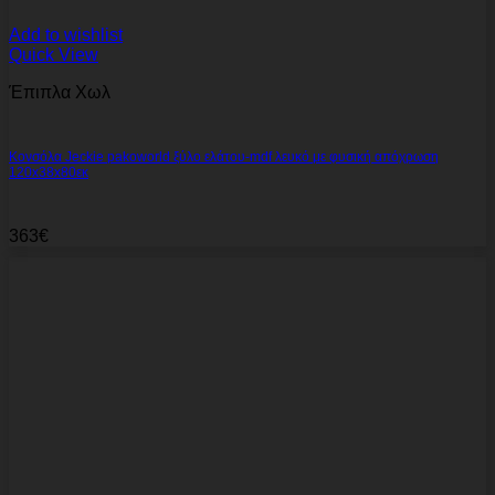
Add to wishlist
Quick View
Έπιπλα Χωλ
Κονσόλα Jeckie pakoworld ξύλο ελάτου-mdf λευκό με φυσική απόχρωση
120x38x80εκ
363
€