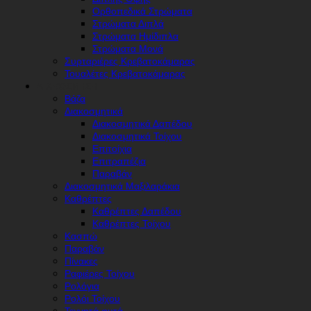
Ορθοπεδικά Στρώματα
Στρώματα Διπλά
Στρώματα Ημίδιπλα
Στρώματα Μονά
Συρταριέρες Κρεβατοκάμαρας
Τουαλέτες Κρεβατοκάμαρας
ΔΙΑΚΌΣΜΗΣΗ
Βάζα
Διακοσμητικά
Διακοσμητικά Δαπέδου
Διακοσμητικά Τοίχου
Επιτοίχια
Επιτραπέζια
Παραβάν
Διακοσμητικά Μαξιλαράκια
Καθρέπτες
Καθρέπτες Δαπέδου
Καθρέπτες Τοίχου
Κασπώ
Παραβάν
Πίνακες
Ραφιέρες Τοίχου
Ρολόγια
Ρολόι Τοίχου