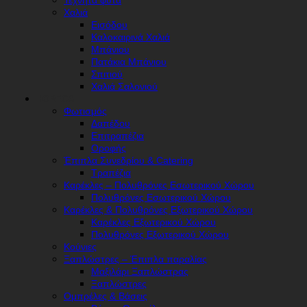
Τεχνητά φυτά
Χαλιά
Εισόδου
Καλοκαιρινά Χαλιά
Μπάνιου
Πατάκια Μπάνιου
Σπιτιού
Χαλιά Σαλονιού
HORECA
Φωτισμός
Δαπέδου
Επιτραπέζια
Οροφής
Έπιπλα Συνεδρίου & Catering
Τραπέζια
Καρέκλες – Πολυθρόνες Εσωτερικού Χώρου
Πολυθρόνες Εσωτερικού Χώρου
Καρέκλες & Πολυθρόνες Εξωτερικού Χώρου
Καρέκλες Εξωτερικού Χώρου
Πολυθρόνες Εξωτερικού Χώρου
Κούνιες
Ξαπλώστρες – Έπιπλα παραλίας
Μαξιλάρι Ξαπλώστρας
Ξαπλώστρες
Ομπρέλες & Βάσεις