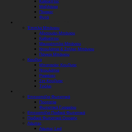
Καθρέπτες
Μαξιλάρια
Πίνακες
Φυτά
ΕΊΔΗ ΣΠΙΤΙΟΎ & ΛΕΥΚΆ ΕΊΔΗ
Έπιπλα Μπάνιου
Αξεσουάρ Μπάνιου
Καθρέπτες
Μικροέπιπλα Μπάνιου
Ντουλάπια & Στήλες Μπάνιου
Πάγκοι Μπάνιου
Κουζίνα
Μπαταρίες Κουζίνας
Ντουλάπια
Ραφιέρες
Σετ Κουζίνας
Τρόλει
ΦΩΤΙΣΤΙΚΆ
Επιτραπέζια Φωτιστικά
Πορτατίφ
Φωτιστικά Γραφείου
Επιτραπέζια Παιδικά Φωτιστικά
Παιδικά Φωτιστικά Οροφής
Λάμπες
Λάμπες Led