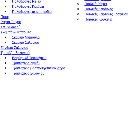
Πολυθρόνες Relax
Παιδικά Ράφια
Πολυθρόνες Κρεβάτι
Παιδικές Καρέκλες
Πολυθρόνες με υποπόδιο
Παιδικές Καρέκλες Γραφείο
Πουφ
Παιδικές Κουκέτες
Ράφια Τοίχου
Σετ Σαλονιού
Σκαμπό & Μπαούλα
Σκαμπό Μπαούλα
Σκαμπό Σαλονιού
Σύνθετα Σαλονιού
Τραπέζια Σαλονιού
Βοηθητικά Τραπεζάκια
Τραπεζάκια Ζιγκόν
Τραπεζάκια με αποθηκευτικό χώρο
Τραπεζάκια Σαλονιού