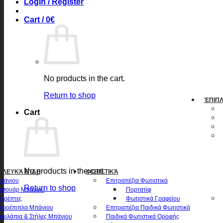
Login / Register
Cart /
0
€
No products in the cart.
Return to shop
ΈΠΙΠ
Cart
No products in the cart.
& ΛΕΥΚΆ ΕΊΔΗ
ΦΩΤΙΣΤΙΚΆ
πάνιου
Επιτραπέζια Φωτιστικά
Return to shop
εσουάρ Μπάνιου
Πορτατίφ
θρέπτες
Φωτιστικά Γραφείου
κροέπιπλα Μπάνιου
Επιτραπέζια Παιδικά Φωτιστικά
ουλάπια & Στήλες Μπάνιου
Παιδικά Φωτιστικά Οροφής