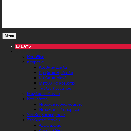
Menu
10 DAYS
ΚΡΕΒΑΤΟΚΆΜΑΡΑ
Κομοδίνα
Κρεβάτια
Κρεβάτια Διπλά
Κρεβάτια Ημίδιπλα
Κρεβάτια Μονά
Μεταλλικά Κρεβάτια
Τάβλες Κρεβατιού
Μαξιλάρια Ύπνου
Ντουλάπες
Ντουλάπες Ανοιγόμενες
Ντουλάπες Συρόμενες
Σετ Κρεβατοκάμαρας
Στρώματα Ύπνου
Ανώστρωμα
Διπλής Όψης