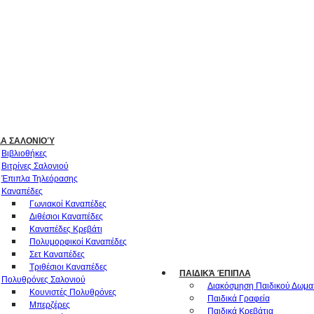
ΛΑ ΣΑΛΟΝΙΟΎ
Βιβλιοθήκες
Βιτρίνες Σαλονιού
Έπιπλα Τηλεόρασης
Καναπέδες
Γωνιακοί Καναπέδες
Διθέσιοι Καναπέδες
Καναπέδες Κρεβάτι
Πολυμορφικοί Καναπέδες
Σετ Καναπέδες
Τριθέσιοι Καναπέδες
ΠΑΙΔΙΚΆ ΈΠΙΠΛΑ
Πολυθρόνες Σαλονιού
Διακόσμηση Παιδικού Δωμα
Κουνιστές Πολυθρόνες
Παιδικά Γραφεία
Μπερζέρες
Παιδικά Κρεβάτια