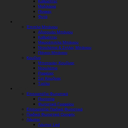
Καθρέπτες
Μαξιλάρια
Πίνακες
Φυτά
ΕΊΔΗ ΣΠΙΤΙΟΎ & ΛΕΥΚΆ ΕΊΔΗ
Έπιπλα Μπάνιου
Αξεσουάρ Μπάνιου
Καθρέπτες
Μικροέπιπλα Μπάνιου
Ντουλάπια & Στήλες Μπάνιου
Πάγκοι Μπάνιου
Κουζίνα
Μπαταρίες Κουζίνας
Ντουλάπια
Ραφιέρες
Σετ Κουζίνας
Τρόλει
ΦΩΤΙΣΤΙΚΆ
Επιτραπέζια Φωτιστικά
Πορτατίφ
Φωτιστικά Γραφείου
Επιτραπέζια Παιδικά Φωτιστικά
Παιδικά Φωτιστικά Οροφής
Λάμπες
Λάμπες Led