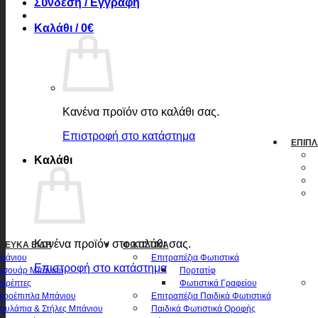
Σύνδεση / Εγγραφή
Καλάθι /
0
€
Κανένα προϊόν στο καλάθι σας.
Επιστροφή στο κατάστημα
ΈΠΙΠΛ
Καλάθι
Κανένα προϊόν στο καλάθι σας.
 ΛΕΥΚΆ ΕΊΔΗ
ΦΩΤΙΣΤΙΚΆ
πάνιου
Επιτραπέζια Φωτιστικά
Επιστροφή στο κατάστημα
εσουάρ Μπάνιου
Πορτατίφ
θρέπτες
Φωτιστικά Γραφείου
κροέπιπλα Μπάνιου
Επιτραπέζια Παιδικά Φωτιστικά
ουλάπια & Στήλες Μπάνιου
Παιδικά Φωτιστικά Οροφής