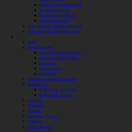
Ορθοπεδικά Στρώματα
Στρώματα Διπλά
Στρώματα Ημίδιπλα
Στρώματα Μονά
Συρταριέρες Κρεβατοκάμαρας
Τουαλέτες Κρεβατοκάμαρας
ΔΙΑΚΌΣΜΗΣΗ
Βάζα
Διακοσμητικά
Διακοσμητικά Δαπέδου
Διακοσμητικά Τοίχου
Επιτοίχια
Επιτραπέζια
Παραβάν
Διακοσμητικά Μαξιλαράκια
Καθρέπτες
Καθρέπτες Δαπέδου
Καθρέπτες Τοίχου
Κασπώ
Παραβάν
Πίνακες
Ραφιέρες Τοίχου
Ρολόγια
Ρολόι Τοίχου