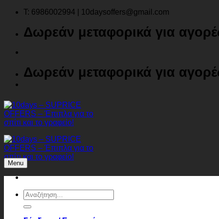
Μετάβαση
T: 6986002994 | 10daysoffers@gmail.com
στο
Δωρεάν μεταφορικά για αγορ
περιεχόμενο
Δωρεάν μεταφορικά για αγορ
Menu
Αναζήτηση
για: