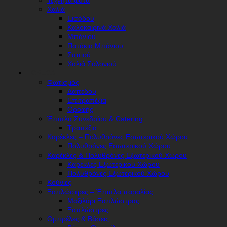
Τεχνητά φυτά
Χαλιά
Εισόδου
Καλοκαιρινά Χαλιά
Μπάνιου
Πατάκια Μπάνιου
Σπιτιού
Χαλιά Σαλονιού
HORECA
Φωτισμός
Δαπέδου
Επιτραπέζια
Οροφής
Έπιπλα Συνεδρίου & Catering
Τραπέζια
Καρέκλες – Πολυθρόνες Εσωτερικού Χώρου
Πολυθρόνες Εσωτερικού Χώρου
Καρέκλες & Πολυθρόνες Εξωτερικού Χώρου
Καρέκλες Εξωτερικού Χώρου
Πολυθρόνες Εξωτερικού Χώρου
Κούνιες
Ξαπλώστρες – Έπιπλα παραλίας
Μαξιλάρι Ξαπλώστρας
Ξαπλώστρες
Ομπρέλες & Βάσεις