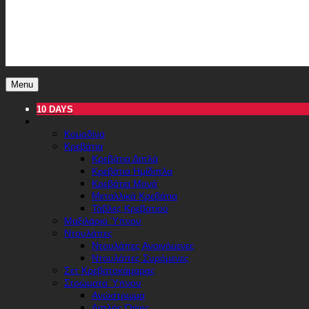
Menu
10 DAYS
ΚΡΕΒΑΤΟΚΆΜΑΡΑ
Κομοδίνα
Κρεβάτια
Κρεβάτια Διπλά
Κρεβάτια Ημίδιπλα
Κρεβάτια Μονά
Μεταλλικά Κρεβάτια
Τάβλες Κρεβατιού
Μαξιλάρια Ύπνου
Ντουλάπες
Ντουλάπες Ανοιγόμενες
Ντουλάπες Συρόμενες
Σετ Κρεβατοκάμαρας
Στρώματα Ύπνου
Ανώστρωμα
Διπλής Όψης