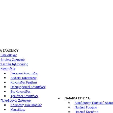
Α ΣΑΛΟΝΙΟΎ
Βιβλιοθήκες
Βιτρίνες Σαλονιού
Έπιπλα Τηλεόρασης
Καναπέδες
Γωνιακοί Καναπέδες
Διθέσιοι Καναπέδες
Καναπέδες Κρεβάτι
Πολυμορφικοί Καναπέδες
Σετ Καναπέδες
Τριθέσιοι Καναπέδες
ΠΑΙΔΙΚΆ ΈΠΙΠΛΑ
Πολυθρόνες Σαλονιού
Διακόσμηση Παιδικού Δωμα
Κουνιστές Πολυθρόνες
Παιδικά Γραφεία
Μπερζέρες
Παιδικά Κρεβάτια