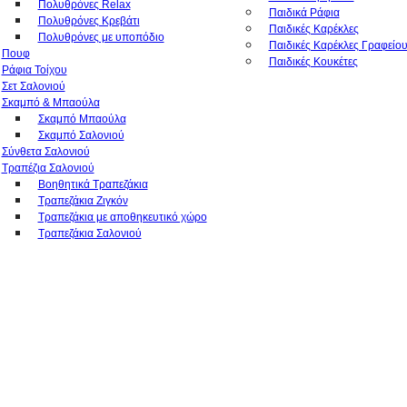
Πολυθρόνες Relax
Παιδικά Ράφια
Πολυθρόνες Κρεβάτι
Παιδικές Καρέκλες
Πολυθρόνες με υποπόδιο
Παιδικές Καρέκλες Γραφείο
Πουφ
Παιδικές Κουκέτες
Ράφια Τοίχου
Σετ Σαλονιού
Σκαμπό & Μπαούλα
Σκαμπό Μπαούλα
Σκαμπό Σαλονιού
Σύνθετα Σαλονιού
Τραπέζια Σαλονιού
Βοηθητικά Τραπεζάκια
Τραπεζάκια Ζιγκόν
Τραπεζάκια με αποθηκευτικό χώρο
Τραπεζάκια Σαλονιού