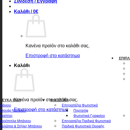
Σύνδεση / Εγγραφή
Καλάθι /
0
€
Κανένα προϊόν στο καλάθι σας.
Επιστροφή στο κατάστημα
ΈΠΙΠΛ
Καλάθι
Κανένα προϊόν στο καλάθι σας.
 ΛΕΥΚΆ ΕΊΔΗ
ΦΩΤΙΣΤΙΚΆ
πάνιου
Επιτραπέζια Φωτιστικά
Επιστροφή στο κατάστημα
εσουάρ Μπάνιου
Πορτατίφ
θρέπτες
Φωτιστικά Γραφείου
κροέπιπλα Μπάνιου
Επιτραπέζια Παιδικά Φωτιστικά
ουλάπια & Στήλες Μπάνιου
Παιδικά Φωτιστικά Οροφής