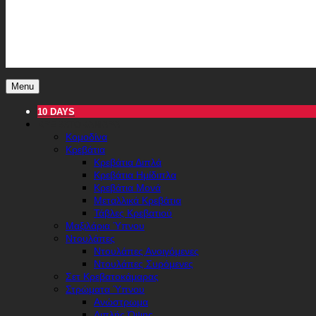
Menu
10 DAYS
ΚΡΕΒΑΤΟΚΆΜΑΡΑ
Κομοδίνα
Κρεβάτια
Κρεβάτια Διπλά
Κρεβάτια Ημίδιπλα
Κρεβάτια Μονά
Μεταλλικά Κρεβάτια
Τάβλες Κρεβατιού
Μαξιλάρια Ύπνου
Ντουλάπες
Ντουλάπες Ανοιγόμενες
Ντουλάπες Συρόμενες
Σετ Κρεβατοκάμαρας
Στρώματα Ύπνου
Ανώστρωμα
Διπλής Όψης