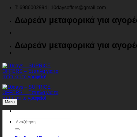
Μετάβαση
T: 6986002994 | 10daysoffers@gmail.com
στο
Δωρεάν μεταφορικά για αγορ
περιεχόμενο
Δωρεάν μεταφορικά για αγορ
Menu
Αναζήτηση
για: