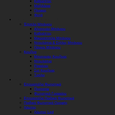
Καθρέπτες
Μαξιλάρια
Πίνακες
Φυτά
ΕΊΔΗ ΣΠΙΤΙΟΎ & ΛΕΥΚΆ ΕΊΔΗ
Έπιπλα Μπάνιου
Αξεσουάρ Μπάνιου
Καθρέπτες
Μικροέπιπλα Μπάνιου
Ντουλάπια & Στήλες Μπάνιου
Πάγκοι Μπάνιου
Κουζίνα
Μπαταρίες Κουζίνας
Ντουλάπια
Ραφιέρες
Σετ Κουζίνας
Τρόλει
ΦΩΤΙΣΤΙΚΆ
Επιτραπέζια Φωτιστικά
Πορτατίφ
Φωτιστικά Γραφείου
Επιτραπέζια Παιδικά Φωτιστικά
Παιδικά Φωτιστικά Οροφής
Λάμπες
Λάμπες Led