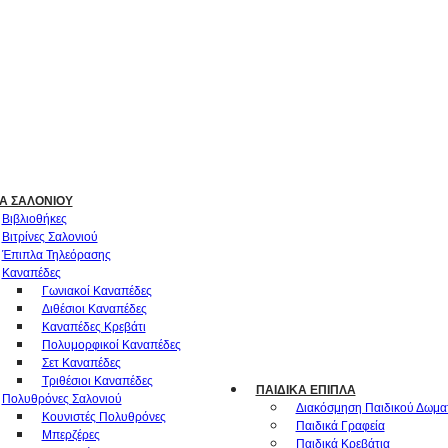
Α ΣΑΛΟΝΙΟΎ
Βιβλιοθήκες
Βιτρίνες Σαλονιού
Έπιπλα Τηλεόρασης
Καναπέδες
Γωνιακοί Καναπέδες
Διθέσιοι Καναπέδες
Καναπέδες Κρεβάτι
Πολυμορφικοί Καναπέδες
Σετ Καναπέδες
Τριθέσιοι Καναπέδες
ΠΑΙΔΙΚΆ ΈΠΙΠΛΑ
Πολυθρόνες Σαλονιού
Διακόσμηση Παιδικού Δωμα
Κουνιστές Πολυθρόνες
Παιδικά Γραφεία
Μπερζέρες
Παιδικά Κρεβάτια