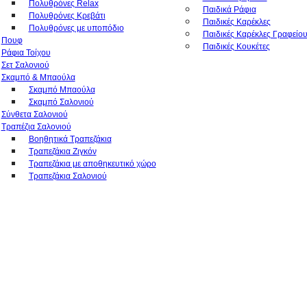
Πολυθρόνες Relax
Παιδικά Ράφια
Πολυθρόνες Κρεβάτι
Παιδικές Καρέκλες
Πολυθρόνες με υποπόδιο
Παιδικές Καρέκλες Γραφείο
Πουφ
Παιδικές Κουκέτες
Ράφια Τοίχου
Σετ Σαλονιού
Σκαμπό & Μπαούλα
Σκαμπό Μπαούλα
Σκαμπό Σαλονιού
Σύνθετα Σαλονιού
Τραπέζια Σαλονιού
Βοηθητικά Τραπεζάκια
Τραπεζάκια Ζιγκόν
Τραπεζάκια με αποθηκευτικό χώρο
Τραπεζάκια Σαλονιού