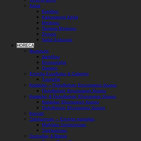
Τεχνητά φυτά
Χαλιά
Εισόδου
Καλοκαιρινά Χαλιά
Μπάνιου
Πατάκια Μπάνιου
Σπιτιού
Χαλιά Σαλονιού
HORECA
Φωτισμός
Δαπέδου
Επιτραπέζια
Οροφής
Έπιπλα Συνεδρίου & Catering
Τραπέζια
Καρέκλες – Πολυθρόνες Εσωτερικού Χώρου
Πολυθρόνες Εσωτερικού Χώρου
Καρέκλες & Πολυθρόνες Εξωτερικού Χώρου
Καρέκλες Εξωτερικού Χώρου
Πολυθρόνες Εξωτερικού Χώρου
Κούνιες
Ξαπλώστρες – Έπιπλα παραλίας
Μαξιλάρι Ξαπλώστρας
Ξαπλώστρες
Ομπρέλες & Βάσεις