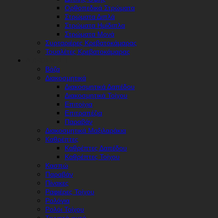
Ορθοπεδικά Στρώματα
Στρώματα Διπλά
Στρώματα Ημίδιπλα
Στρώματα Μονά
Συρταριέρες Κρεβατοκάμαρας
Τουαλέτες Κρεβατοκάμαρας
ΔΙΑΚΌΣΜΗΣΗ
Βάζα
Διακοσμητικά
Διακοσμητικά Δαπέδου
Διακοσμητικά Τοίχου
Επιτοίχια
Επιτραπέζια
Παραβάν
Διακοσμητικά Μαξιλαράκια
Καθρέπτες
Καθρέπτες Δαπέδου
Καθρέπτες Τοίχου
Κασπώ
Παραβάν
Πίνακες
Ραφιέρες Τοίχου
Ρολόγια
Ρολόι Τοίχου