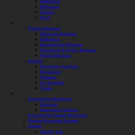
Καθρέπτες
Μαξιλάρια
Πίνακες
Φυτά
ΕΊΔΗ ΣΠΙΤΙΟΎ & ΛΕΥΚΆ ΕΊΔΗ
Έπιπλα Μπάνιου
Αξεσουάρ Μπάνιου
Καθρέπτες
Μικροέπιπλα Μπάνιου
Ντουλάπια & Στήλες Μπάνιου
Πάγκοι Μπάνιου
Κουζίνα
Μπαταρίες Κουζίνας
Ντουλάπια
Ραφιέρες
Σετ Κουζίνας
Τρόλει
ΦΩΤΙΣΤΙΚΆ
Επιτραπέζια Φωτιστικά
Πορτατίφ
Φωτιστικά Γραφείου
Επιτραπέζια Παιδικά Φωτιστικά
Παιδικά Φωτιστικά Οροφής
Λάμπες
Λάμπες Led