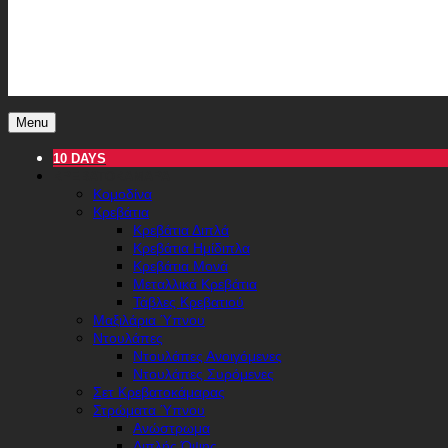
Menu
10 DAYS
ΚΡΕΒΑΤΟΚΆΜΑΡΑ
Κομοδίνα
Κρεβάτια
Κρεβάτια Διπλά
Κρεβάτια Ημίδιπλα
Κρεβάτια Μονά
Μεταλλικά Κρεβάτια
Τάβλες Κρεβατιού
Μαξιλάρια Ύπνου
Ντουλάπες
Ντουλάπες Ανοιγόμενες
Ντουλάπες Συρόμενες
Σετ Κρεβατοκάμαρας
Στρώματα Ύπνου
Ανώστρωμα
Διπλής Όψης