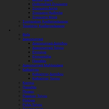
Ορθοπεδικά Στρώματα
Στρώματα Διπλά
Στρώματα Ημίδιπλα
Στρώματα Μονά
Συρταριέρες Κρεβατοκάμαρας
Τουαλέτες Κρεβατοκάμαρας
ΔΙΑΚΌΣΜΗΣΗ
Βάζα
Διακοσμητικά
Διακοσμητικά Δαπέδου
Διακοσμητικά Τοίχου
Επιτοίχια
Επιτραπέζια
Παραβάν
Διακοσμητικά Μαξιλαράκια
Καθρέπτες
Καθρέπτες Δαπέδου
Καθρέπτες Τοίχου
Κασπώ
Παραβάν
Πίνακες
Ραφιέρες Τοίχου
Ρολόγια
Ρολόι Τοίχου