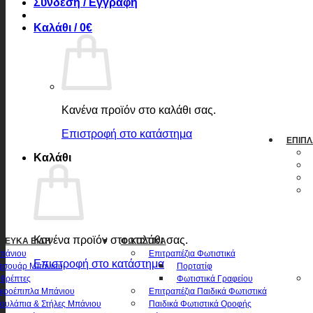
Σύνδεση / Εγγραφή
Καλάθι /
0
€
Κανένα προϊόν στο καλάθι σας.
Επιστροφή στο κατάστημα
ΈΠΙΠΛ
Καλάθι
Κανένα προϊόν στο καλάθι σας.
 ΛΕΥΚΆ ΕΊΔΗ
ΦΩΤΙΣΤΙΚΆ
πάνιου
Επιτραπέζια Φωτιστικά
Επιστροφή στο κατάστημα
εσουάρ Μπάνιου
Πορτατίφ
θρέπτες
Φωτιστικά Γραφείου
κροέπιπλα Μπάνιου
Επιτραπέζια Παιδικά Φωτιστικά
ουλάπια & Στήλες Μπάνιου
Παιδικά Φωτιστικά Οροφής