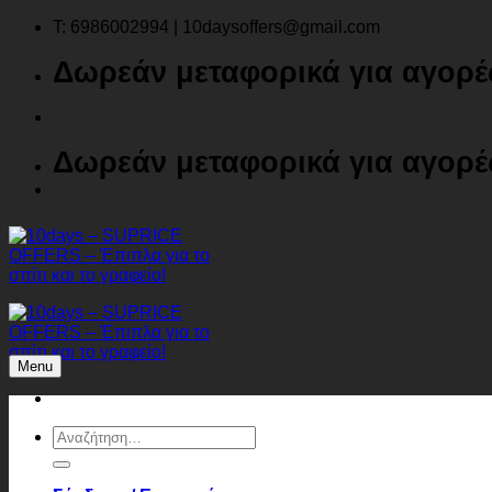
Μετάβαση
T: 6986002994 | 10daysoffers@gmail.com
στο
Δωρεάν μεταφορικά για αγορ
περιεχόμενο
Δωρεάν μεταφορικά για αγορ
Menu
Αναζήτηση
για: