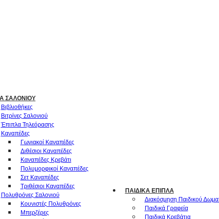
Α ΣΑΛΟΝΙΟΎ
Βιβλιοθήκες
Βιτρίνες Σαλονιού
Έπιπλα Τηλεόρασης
Καναπέδες
Γωνιακοί Καναπέδες
Διθέσιοι Καναπέδες
Καναπέδες Κρεβάτι
Πολυμορφικοί Καναπέδες
Σετ Καναπέδες
Τριθέσιοι Καναπέδες
ΠΑΙΔΙΚΆ ΈΠΙΠΛΑ
Πολυθρόνες Σαλονιού
Διακόσμηση Παιδικού Δωμα
Κουνιστές Πολυθρόνες
Παιδικά Γραφεία
Μπερζέρες
Παιδικά Κρεβάτια