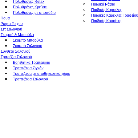
Πολυθρόνες Relax
Παιδικά Ράφια
Πολυθρόνες Κρεβάτι
Παιδικές Καρέκλες
Πολυθρόνες με υποπόδιο
Παιδικές Καρέκλες Γραφείο
Πουφ
Παιδικές Κουκέτες
Ράφια Τοίχου
Σετ Σαλονιού
Σκαμπό & Μπαούλα
Σκαμπό Μπαούλα
Σκαμπό Σαλονιού
Σύνθετα Σαλονιού
Τραπέζια Σαλονιού
Βοηθητικά Τραπεζάκια
Τραπεζάκια Ζιγκόν
Τραπεζάκια με αποθηκευτικό χώρο
Τραπεζάκια Σαλονιού