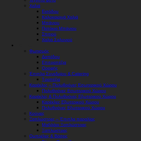
Τεχνητά φυτά
Χαλιά
Εισόδου
Καλοκαιρινά Χαλιά
Μπάνιου
Πατάκια Μπάνιου
Σπιτιού
Χαλιά Σαλονιού
HORECA
Φωτισμός
Δαπέδου
Επιτραπέζια
Οροφής
Έπιπλα Συνεδρίου & Catering
Τραπέζια
Καρέκλες – Πολυθρόνες Εσωτερικού Χώρου
Πολυθρόνες Εσωτερικού Χώρου
Καρέκλες & Πολυθρόνες Εξωτερικού Χώρου
Καρέκλες Εξωτερικού Χώρου
Πολυθρόνες Εξωτερικού Χώρου
Κούνιες
Ξαπλώστρες – Έπιπλα παραλίας
Μαξιλάρι Ξαπλώστρας
Ξαπλώστρες
Ομπρέλες & Βάσεις