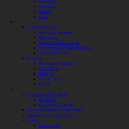
Καθρέπτες
Μαξιλάρια
Πίνακες
Φυτά
ΕΊΔΗ ΣΠΙΤΙΟΎ & ΛΕΥΚΆ ΕΊΔΗ
Έπιπλα Μπάνιου
Αξεσουάρ Μπάνιου
Καθρέπτες
Μικροέπιπλα Μπάνιου
Ντουλάπια & Στήλες Μπάνιου
Πάγκοι Μπάνιου
Κουζίνα
Μπαταρίες Κουζίνας
Ντουλάπια
Ραφιέρες
Σετ Κουζίνας
Τρόλει
ΦΩΤΙΣΤΙΚΆ
Επιτραπέζια Φωτιστικά
Πορτατίφ
Φωτιστικά Γραφείου
Επιτραπέζια Παιδικά Φωτιστικά
Παιδικά Φωτιστικά Οροφής
Λάμπες
Λάμπες Led