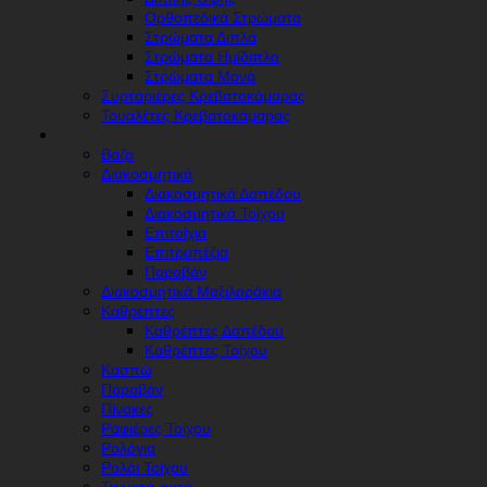
Ορθοπεδικά Στρώματα
Στρώματα Διπλά
Στρώματα Ημίδιπλα
Στρώματα Μονά
Συρταριέρες Κρεβατοκάμαρας
Τουαλέτες Κρεβατοκάμαρας
ΔΙΑΚΌΣΜΗΣΗ
Βάζα
Διακοσμητικά
Διακοσμητικά Δαπέδου
Διακοσμητικά Τοίχου
Επιτοίχια
Επιτραπέζια
Παραβάν
Διακοσμητικά Μαξιλαράκια
Καθρέπτες
Καθρέπτες Δαπέδου
Καθρέπτες Τοίχου
Κασπώ
Παραβάν
Πίνακες
Ραφιέρες Τοίχου
Ρολόγια
Ρολόι Τοίχου