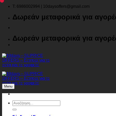
Μετάβαση
T: 6986002994 | 10daysoffers@gmail.com
στο
Δωρεάν μεταφορικά για αγορ
περιεχόμενο
Δωρεάν μεταφορικά για αγορ
Menu
Αναζήτηση
για: