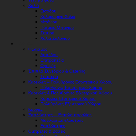
Τεχνητά φυτά
Χαλιά
Εισόδου
Καλοκαιρινά Χαλιά
Μπάνιου
Πατάκια Μπάνιου
Σπιτιού
Χαλιά Σαλονιού
HORECA
Φωτισμός
Δαπέδου
Επιτραπέζια
Οροφής
Έπιπλα Συνεδρίου & Catering
Τραπέζια
Καρέκλες – Πολυθρόνες Εσωτερικού Χώρου
Πολυθρόνες Εσωτερικού Χώρου
Καρέκλες & Πολυθρόνες Εξωτερικού Χώρου
Καρέκλες Εξωτερικού Χώρου
Πολυθρόνες Εξωτερικού Χώρου
Κούνιες
Ξαπλώστρες – Έπιπλα παραλίας
Μαξιλάρι Ξαπλώστρας
Ξαπλώστρες
Ομπρέλες & Βάσεις