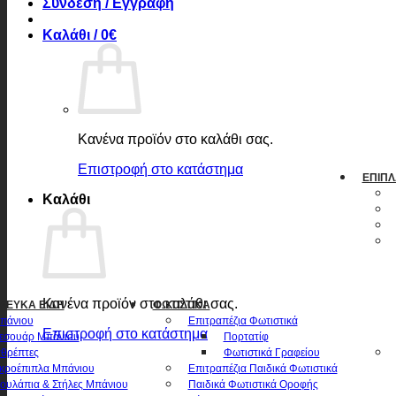
Σύνδεση / Εγγραφή
Καλάθι /
0
€
Κανένα προϊόν στο καλάθι σας.
Επιστροφή στο κατάστημα
ΈΠΙΠΛ
Καλάθι
Κανένα προϊόν στο καλάθι σας.
 ΛΕΥΚΆ ΕΊΔΗ
ΦΩΤΙΣΤΙΚΆ
πάνιου
Επιτραπέζια Φωτιστικά
Επιστροφή στο κατάστημα
εσουάρ Μπάνιου
Πορτατίφ
θρέπτες
Φωτιστικά Γραφείου
κροέπιπλα Μπάνιου
Επιτραπέζια Παιδικά Φωτιστικά
ουλάπια & Στήλες Μπάνιου
Παιδικά Φωτιστικά Οροφής