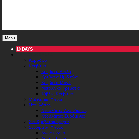
Menu
10 DAYS
ΚΡΕΒΑΤΟΚΆΜΑΡΑ
Κομοδίνα
Κρεβάτια
Κρεβάτια Διπλά
Κρεβάτια Ημίδιπλα
Κρεβάτια Μονά
Μεταλλικά Κρεβάτια
Τάβλες Κρεβατιού
Μαξιλάρια Ύπνου
Ντουλάπες
Ντουλάπες Ανοιγόμενες
Ντουλάπες Συρόμενες
Σετ Κρεβατοκάμαρας
Στρώματα Ύπνου
Ανώστρωμα
Διπλής Όψης