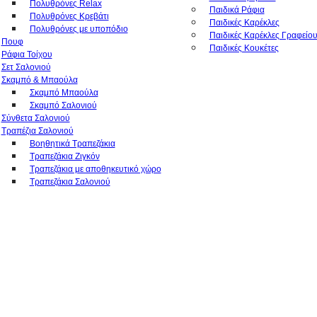
Πολυθρόνες Relax
Παιδικά Ράφια
Πολυθρόνες Κρεβάτι
Παιδικές Καρέκλες
Πολυθρόνες με υποπόδιο
Παιδικές Καρέκλες Γραφείο
Πουφ
Παιδικές Κουκέτες
Ράφια Τοίχου
Σετ Σαλονιού
Σκαμπό & Μπαούλα
Σκαμπό Μπαούλα
Σκαμπό Σαλονιού
Σύνθετα Σαλονιού
Τραπέζια Σαλονιού
Βοηθητικά Τραπεζάκια
Τραπεζάκια Ζιγκόν
Τραπεζάκια με αποθηκευτικό χώρο
Τραπεζάκια Σαλονιού