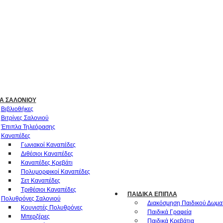
Α ΣΑΛΟΝΙΟΎ
Βιβλιοθήκες
Βιτρίνες Σαλονιού
Έπιπλα Τηλεόρασης
Καναπέδες
Γωνιακοί Καναπέδες
Διθέσιοι Καναπέδες
Καναπέδες Κρεβάτι
Πολυμορφικοί Καναπέδες
Σετ Καναπέδες
Τριθέσιοι Καναπέδες
ΠΑΙΔΙΚΆ ΈΠΙΠΛΑ
Πολυθρόνες Σαλονιού
Διακόσμηση Παιδικού Δωμα
Κουνιστές Πολυθρόνες
Παιδικά Γραφεία
Μπερζέρες
Παιδικά Κρεβάτια